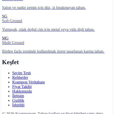
Salon ve parke zemin için düz, iz bırakmayan taban.
SG
Soft Ground
Yumuşak, ıslak doğal çim için metal veya vida dişli taban.
MG
Multi Ground
Birden fazla zeminde kullanılmak üzere tasarlanan karma taban.
Keşfet
Seçim Testi
Rehberler
Krampon Veritabanı
Fiyat Takibi
Hakkımızda
İletişim
Gizlilik
İşbirliği
©
2026
Kramponum. Taban kodları ve fiyat bilgileri satın alma