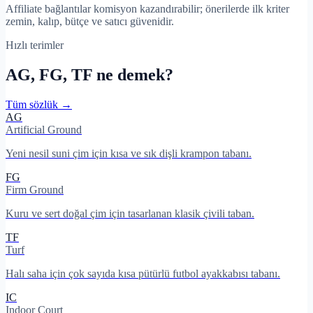
Affiliate bağlantılar komisyon kazandırabilir; önerilerde ilk kriter
zemin, kalıp, bütçe ve satıcı güvenidir.
Hızlı terimler
AG, FG, TF ne demek?
Tüm sözlük →
AG
Artificial Ground
Yeni nesil suni çim için kısa ve sık dişli krampon tabanı.
FG
Firm Ground
Kuru ve sert doğal çim için tasarlanan klasik çivili taban.
TF
Turf
Halı saha için çok sayıda kısa pütürlü futbol ayakkabısı tabanı.
IC
Indoor Court