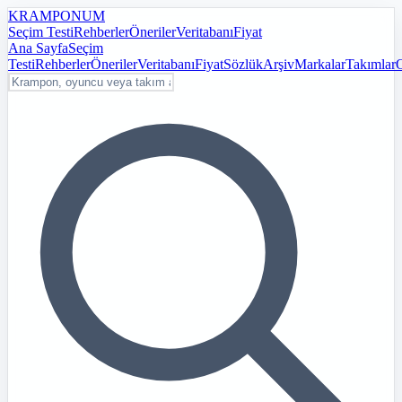
KRAMPON
UM
Seçim Testi
Rehberler
Öneriler
Veritabanı
Fiyat
Ana Sayfa
Seçim
Testi
Rehberler
Öneriler
Veritabanı
Fiyat
Sözlük
Arşiv
Markalar
Takımlar