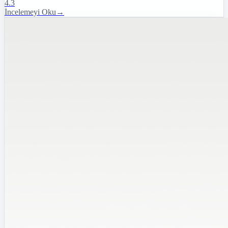
4.3
İncelemeyi Oku
→