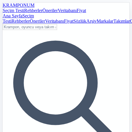
KRAMPON
UM
Seçim Testi
Rehberler
Öneriler
Veritabanı
Fiyat
Ana Sayfa
Seçim
Testi
Rehberler
Öneriler
Veritabanı
Fiyat
Sözlük
Arşiv
Markalar
Takımlar