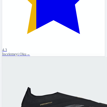
4.3
İncelemeyi Oku
→