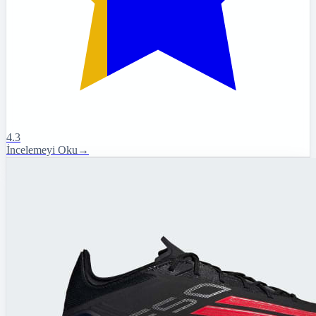
4.3
İncelemeyi Oku
→