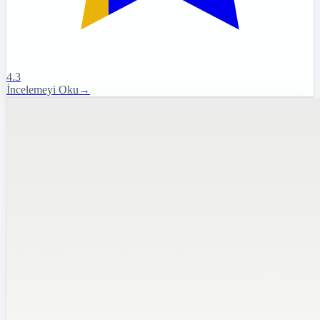
4.3
İncelemeyi Oku
→