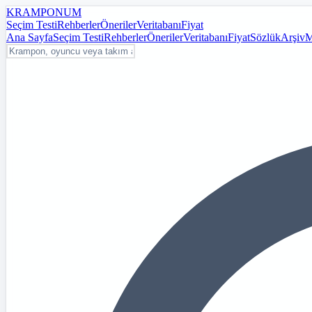
KRAMPON
UM
Seçim Testi
Rehberler
Öneriler
Veritabanı
Fiyat
Ana Sayfa
Seçim Testi
Rehberler
Öneriler
Veritabanı
Fiyat
Sözlük
Arşiv
M