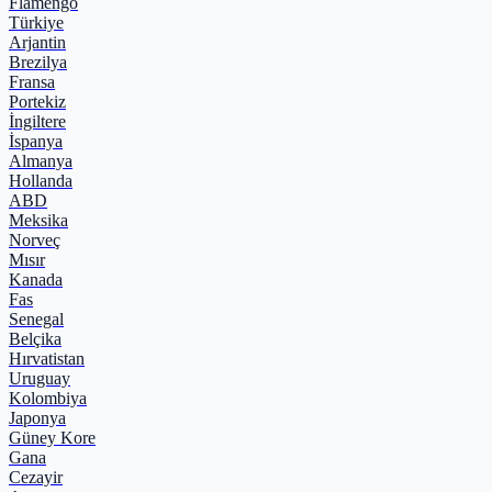
Flamengo
Türkiye
Arjantin
Brezilya
Fransa
Portekiz
İngiltere
İspanya
Almanya
Hollanda
ABD
Meksika
Norveç
Mısır
Kanada
Fas
Senegal
Belçika
Hırvatistan
Uruguay
Kolombiya
Japonya
Güney Kore
Gana
Cezayir