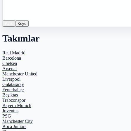
Açık
Koyu
Takımlar
Real Madrid
Barcelona
Chelsea
Arsenal
Manchester United
Liverpool
Galatasaray
Fenerbahçe
Beşiktaş
Trabzonspor
Bayern Munich
Juventus
PSG
Manchester City
Boca Juniors