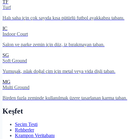
TF
Turf
Halı saha için çok sayıda kısa pütürlü futbol ayakkabısı tabanı.
IC
Indoor Court
Salon ve parke zemin için düz, iz bırakmayan taban.
SG
Soft Ground
Yumuşak, ıslak doğal çim için metal veya vida dişli taban.
MG
Multi Ground
Birden fazla zeminde kullanılmak üzere tasarlanan karma taban.
Keşfet
Seçim Testi
Rehberler
Krampon Veritabanı