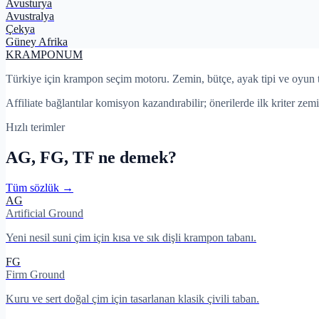
Avusturya
Avustralya
Çekya
Güney Afrika
KRAMPON
UM
Türkiye için krampon seçim motoru. Zemin, bütçe, ayak tipi ve oyun 
Affiliate bağlantılar komisyon kazandırabilir; önerilerde ilk kriter zemi
Hızlı terimler
AG, FG, TF ne demek?
Tüm sözlük →
AG
Artificial Ground
Yeni nesil suni çim için kısa ve sık dişli krampon tabanı.
FG
Firm Ground
Kuru ve sert doğal çim için tasarlanan klasik çivili taban.