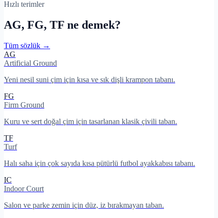
Hızlı terimler
AG, FG, TF ne demek?
Tüm sözlük →
AG
Artificial Ground
Yeni nesil suni çim için kısa ve sık dişli krampon tabanı.
FG
Firm Ground
Kuru ve sert doğal çim için tasarlanan klasik çivili taban.
TF
Turf
Halı saha için çok sayıda kısa pütürlü futbol ayakkabısı tabanı.
IC
Indoor Court
Salon ve parke zemin için düz, iz bırakmayan taban.