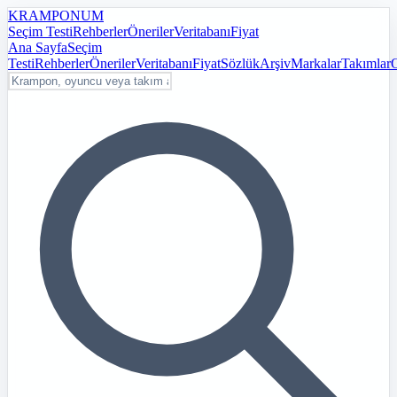
KRAMPON
UM
Seçim Testi
Rehberler
Öneriler
Veritabanı
Fiyat
Ana Sayfa
Seçim
Testi
Rehberler
Öneriler
Veritabanı
Fiyat
Sözlük
Arşiv
Markalar
Takımlar