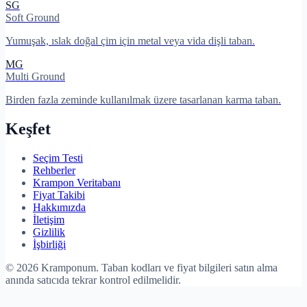
SG
Soft Ground
Yumuşak, ıslak doğal çim için metal veya vida dişli taban.
MG
Multi Ground
Birden fazla zeminde kullanılmak üzere tasarlanan karma taban.
Keşfet
Seçim Testi
Rehberler
Krampon Veritabanı
Fiyat Takibi
Hakkımızda
İletişim
Gizlilik
İşbirliği
©
2026
Kramponum. Taban kodları ve fiyat bilgileri satın alma
anında satıcıda tekrar kontrol edilmelidir.