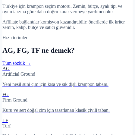
Türkiye için krampon seçim motoru. Zemin, bütçe, ayak tipi ve
oyun tarzına göre daha doğru karar vermeye yardımcı olur.
Affiliate bağlantılar komisyon kazandırabilir; önerilerde ilk kriter
zemin, kalıp, bütçe ve satıcı güvenidir.
Hızlı terimler
AG, FG, TF ne demek?
Tüm sözlük →
AG
Artificial Ground
Yeni nesil suni çim için kısa ve sık dişli krampon tabanı.
FG
Firm Ground
Kuru ve sert doğal çim için tasarlanan klasik çivili taban.
TF
Turf