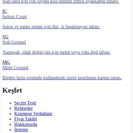
Halı saha için çok sayıda kısa pütürlü futbol ayakkabısı tabanı.
IC
Indoor Court
Salon ve parke zemin için düz, iz bırakmayan taban.
SG
Soft Ground
Yumuşak, ıslak doğal çim için metal veya vida dişli taban.
MG
Multi Ground
Birden fazla zeminde kullanılmak üzere tasarlanan karma taban.
Keşfet
Seçim Testi
Rehberler
Krampon Veritabanı
Fiyat Takibi
Hakkımızda
İletişim