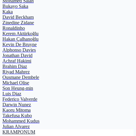
Mohamed Salah
Bukayo Saka
Kaka
David Beckham
Zinedine Zidane
Ronaldinho
Kerem Aktürkoğlu
Hakan Çalhanoğlu
Kevin De Bruyne
Alphonso Davies
Jonathan David
Achraf Hakimi
Brahim Diaz
Riyad Mahrez
Ousmane Dembele
Michael Olise
Son Heung-min
Luis Diaz
Federico Valverde
Darwin Nunez
Kaoru Mitoma
Takefusa Kubo
Mohammed Kudus
Julian Alvarez
KRAMPON
UM