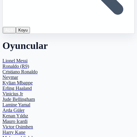
Açık
Koyu
Oyuncular
Lionel Messi
Ronaldo (R9)
Cristiano Ronaldo
Neymar
Kylian Mbappe
Erling Haaland
Vinicius Jr
Jude Bellingham
Lamine Yamal
Arda Güler
Kenan Yıldız
Mauro Icardi
Victor Osimhen
Harry Kane