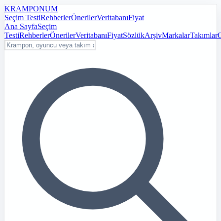
KRAMPON
UM
Seçim Testi
Rehberler
Öneriler
Veritabanı
Fiyat
Ana Sayfa
Seçim
Testi
Rehberler
Öneriler
Veritabanı
Fiyat
Sözlük
Arşiv
Markalar
Takımlar