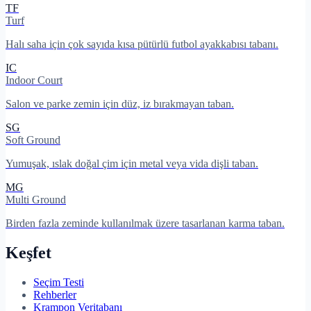
TF
Turf
Halı saha için çok sayıda kısa pütürlü futbol ayakkabısı tabanı.
IC
Indoor Court
Salon ve parke zemin için düz, iz bırakmayan taban.
SG
Soft Ground
Yumuşak, ıslak doğal çim için metal veya vida dişli taban.
MG
Multi Ground
Birden fazla zeminde kullanılmak üzere tasarlanan karma taban.
Keşfet
Seçim Testi
Rehberler
Krampon Veritabanı