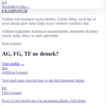
4.8
İncelemeyi Oku
→
KRAMPON
UM
Türkiye için krampon seçim motoru. Zemin, bütçe, ayak tipi ve
oyun tarzına göre daha doğru karar vermeye yardımcı olur.
Affiliate bağlantılar komisyon kazandırabilir; önerilerde ilk kriter
zemin, kalıp, bütçe ve satıcı güvenidir.
Hızlı terimler
AG, FG, TF ne demek?
Tüm sözlük →
AG
Artificial Ground
Yeni nesil suni çim için kısa ve sık dişli krampon tabanı.
FG
Firm Ground
Kuru ve sert doğal çim için tasarlanan klasik çivili taban.