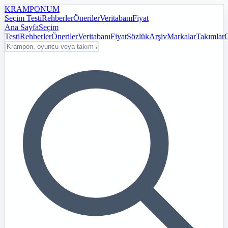
KRAMPON
UM
Seçim Testi
Rehberler
Öneriler
Veritabanı
Fiyat
Ana Sayfa
Seçim
Testi
Rehberler
Öneriler
Veritabanı
Fiyat
Sözlük
Arşiv
Markalar
Takımlar