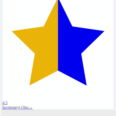
4.5
İncelemeyi Oku
→