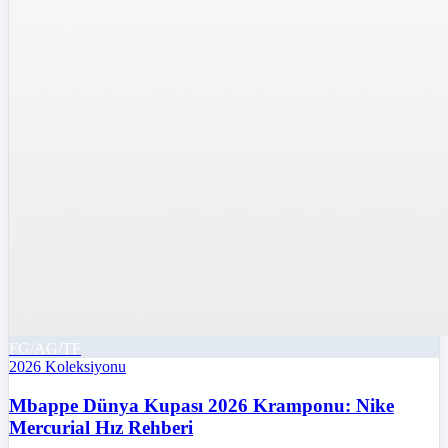
FG/AG/TF
2026
Koleksiyonu
Mbappe Dünya Kupası 2026 Kramponu: Nike
Mercurial Hız Rehberi