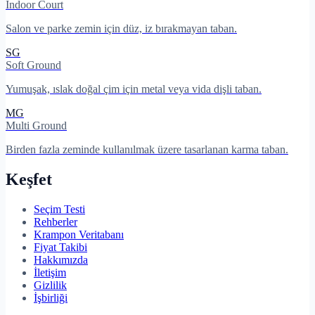
Indoor Court
Salon ve parke zemin için düz, iz bırakmayan taban.
SG
Soft Ground
Yumuşak, ıslak doğal çim için metal veya vida dişli taban.
MG
Multi Ground
Birden fazla zeminde kullanılmak üzere tasarlanan karma taban.
Keşfet
Seçim Testi
Rehberler
Krampon Veritabanı
Fiyat Takibi
Hakkımızda
İletişim
Gizlilik
İşbirliği