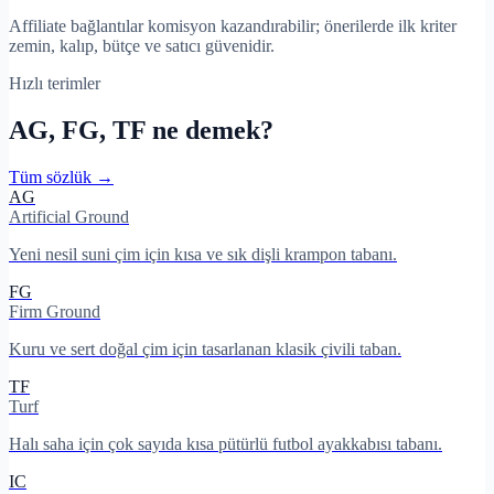
Affiliate bağlantılar komisyon kazandırabilir; önerilerde ilk kriter
zemin, kalıp, bütçe ve satıcı güvenidir.
Hızlı terimler
AG, FG, TF ne demek?
Tüm sözlük →
AG
Artificial Ground
Yeni nesil suni çim için kısa ve sık dişli krampon tabanı.
FG
Firm Ground
Kuru ve sert doğal çim için tasarlanan klasik çivili taban.
TF
Turf
Halı saha için çok sayıda kısa pütürlü futbol ayakkabısı tabanı.
IC