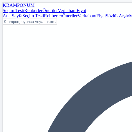
KRAMPON
UM
Seçim Testi
Rehberler
Öneriler
Veritabanı
Fiyat
Ana Sayfa
Seçim Testi
Rehberler
Öneriler
Veritabanı
Fiyat
Sözlük
Arşiv
M