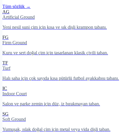
Tüm sözlük →
AG
Artificial Ground
Yeni nesil suni çim için kısa ve sık dişli krampon tabanı.
FG
Firm Ground
Kuru ve sert doğal çim için tasarlanan klasik çivili taban.
TF
Turf
Halı saha için çok sayıda kısa pütürlü futbol ayakkabısı tabanı.
IC
Indoor Court
Salon ve parke zemin için düz, iz bırakmayan taban.
SG
Soft Ground
Yumuşak, ıslak doğal çim için metal veya vida dişli taban.