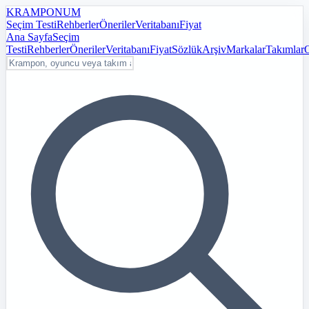
KRAMPON
UM
Seçim Testi
Rehberler
Öneriler
Veritabanı
Fiyat
Ana Sayfa
Seçim
Testi
Rehberler
Öneriler
Veritabanı
Fiyat
Sözlük
Arşiv
Markalar
Takımlar