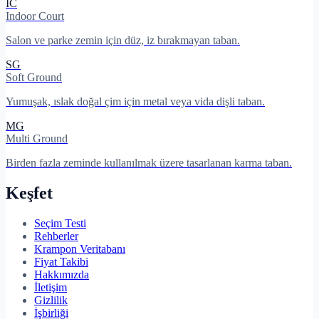
IC
Indoor Court
Salon ve parke zemin için düz, iz bırakmayan taban.
SG
Soft Ground
Yumuşak, ıslak doğal çim için metal veya vida dişli taban.
MG
Multi Ground
Birden fazla zeminde kullanılmak üzere tasarlanan karma taban.
Keşfet
Seçim Testi
Rehberler
Krampon Veritabanı
Fiyat Takibi
Hakkımızda
İletişim
Gizlilik
İşbirliği