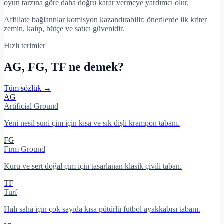
oyun tarzına göre daha doğru karar vermeye yardımcı olur.
Affiliate bağlantılar komisyon kazandırabilir; önerilerde ilk kriter
zemin, kalıp, bütçe ve satıcı güvenidir.
Hızlı terimler
AG, FG, TF ne demek?
Tüm sözlük →
AG
Artificial Ground
Yeni nesil suni çim için kısa ve sık dişli krampon tabanı.
FG
Firm Ground
Kuru ve sert doğal çim için tasarlanan klasik çivili taban.
TF
Turf
Halı saha için çok sayıda kısa pütürlü futbol ayakkabısı tabanı.