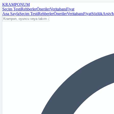
KRAMPON
UM
Seçim Testi
Rehberler
Öneriler
Veritabanı
Fiyat
Ana Sayfa
Seçim Testi
Rehberler
Öneriler
Veritabanı
Fiyat
Sözlük
Arşiv
M