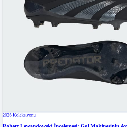
2026
Koleksiyonu
Robert Lewandowski İncelemesi: Gol Makinesinin Ay