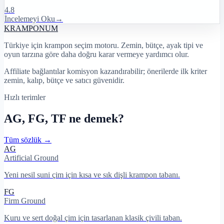
4.8
İncelemeyi Oku
→
KRAMPON
UM
Türkiye için krampon seçim motoru. Zemin, bütçe, ayak tipi ve
oyun tarzına göre daha doğru karar vermeye yardımcı olur.
Affiliate bağlantılar komisyon kazandırabilir; önerilerde ilk kriter
zemin, kalıp, bütçe ve satıcı güvenidir.
Hızlı terimler
AG, FG, TF ne demek?
Tüm sözlük →
AG
Artificial Ground
Yeni nesil suni çim için kısa ve sık dişli krampon tabanı.
FG
Firm Ground
Kuru ve sert doğal çim için tasarlanan klasik çivili taban.