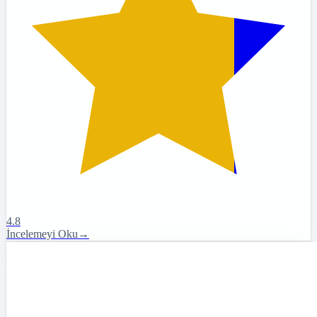
4.8
İncelemeyi Oku
→