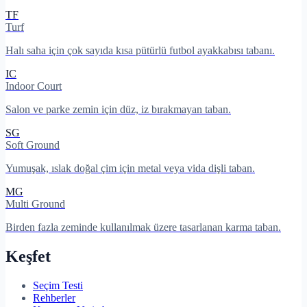
TF
Turf
Halı saha için çok sayıda kısa pütürlü futbol ayakkabısı tabanı.
IC
Indoor Court
Salon ve parke zemin için düz, iz bırakmayan taban.
SG
Soft Ground
Yumuşak, ıslak doğal çim için metal veya vida dişli taban.
MG
Multi Ground
Birden fazla zeminde kullanılmak üzere tasarlanan karma taban.
Keşfet
Seçim Testi
Rehberler