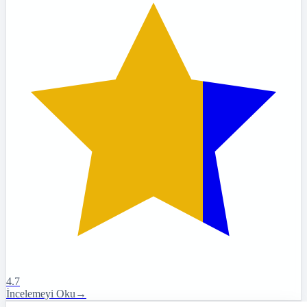
4.7
İncelemeyi Oku
→