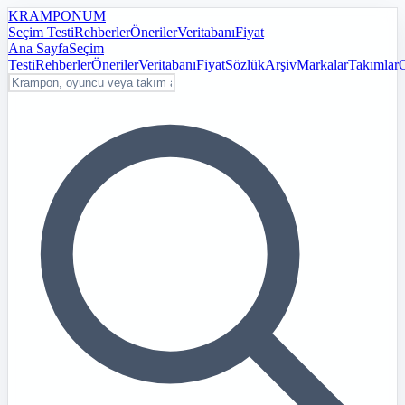
KRAMPON
UM
Seçim Testi
Rehberler
Öneriler
Veritabanı
Fiyat
Ana Sayfa
Seçim
Testi
Rehberler
Öneriler
Veritabanı
Fiyat
Sözlük
Arşiv
Markalar
Takımlar