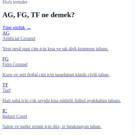
Hızlı terimler
AG, FG, TF ne demek?
Tüm sözlük →
AG
Artificial Ground
Yeni nesil suni çim için kısa ve sık dişli krampon tabanı.
FG
Firm Ground
Kuru ve sert doğal çim için tasarlanan klasik çivili taban.
TF
Turf
Halı saha için çok sayıda kısa pütürlü futbol ayakkabısı tabanı.
IC
Indoor Court
Salon ve parke zemin için düz, iz bırakmayan taban.