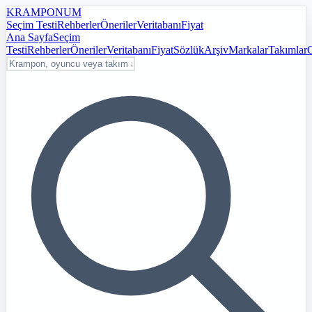
KRAMPON
UM
Seçim Testi
Rehberler
Öneriler
Veritabanı
Fiyat
Ana Sayfa
Seçim
Testi
Rehberler
Öneriler
Veritabanı
Fiyat
Sözlük
Arşiv
Markalar
Takımlar