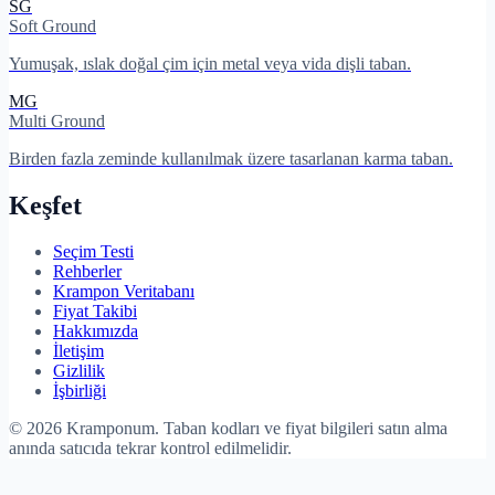
SG
Soft Ground
Yumuşak, ıslak doğal çim için metal veya vida dişli taban.
MG
Multi Ground
Birden fazla zeminde kullanılmak üzere tasarlanan karma taban.
Keşfet
Seçim Testi
Rehberler
Krampon Veritabanı
Fiyat Takibi
Hakkımızda
İletişim
Gizlilik
İşbirliği
©
2026
Kramponum. Taban kodları ve fiyat bilgileri satın alma
anında satıcıda tekrar kontrol edilmelidir.