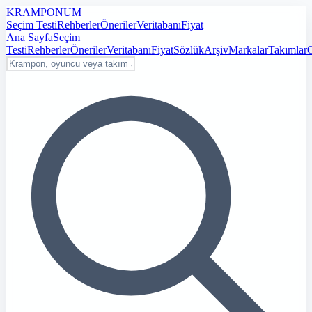
KRAMPON
UM
Seçim Testi
Rehberler
Öneriler
Veritabanı
Fiyat
Ana Sayfa
Seçim
Testi
Rehberler
Öneriler
Veritabanı
Fiyat
Sözlük
Arşiv
Markalar
Takımlar