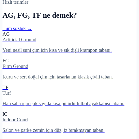
Hızlı terimler
AG, FG, TF ne demek?
Tüm sözlük →
AG
Artificial Ground
Yeni nesil suni çim için kısa ve sık dişli krampon tabanı.
FG
Firm Ground
Kuru ve sert doğal çim için tasarlanan klasik çivili taban.
TF
Turf
Halı saha için çok sayıda kısa pütürlü futbol ayakkabısı tabanı.
IC
Indoor Court
Salon ve parke zemin için düz, iz bırakmayan taban.