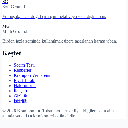
SG
Soft Ground
Yumuşak, ıslak doğal çim için metal veya vida dişli taban.
MG
Multi Ground
Birden fazla zeminde kullanılmak üzere tasarlanan karma taban.
Keşfet
Seçim Testi
Rehberler
Krampon Veritabanı
Fiyat Takibi
Hakkımızda
İletişim
Gizlilik
İşbirliği
©
2026
Kramponum. Taban kodları ve fiyat bilgileri satın alma
anında satıcıda tekrar kontrol edilmelidir.