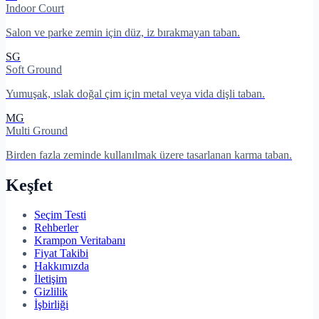
Indoor Court
Salon ve parke zemin için düz, iz bırakmayan taban.
SG
Soft Ground
Yumuşak, ıslak doğal çim için metal veya vida dişli taban.
MG
Multi Ground
Birden fazla zeminde kullanılmak üzere tasarlanan karma taban.
Keşfet
Seçim Testi
Rehberler
Krampon Veritabanı
Fiyat Takibi
Hakkımızda
İletişim
Gizlilik
İşbirliği