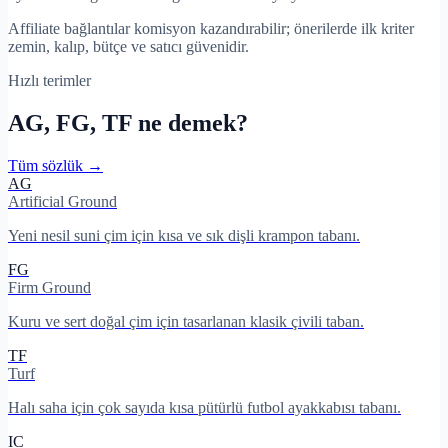
Affiliate bağlantılar komisyon kazandırabilir; önerilerde ilk kriter
zemin, kalıp, bütçe ve satıcı güvenidir.
Hızlı terimler
AG, FG, TF ne demek?
Tüm sözlük →
AG
Artificial Ground
Yeni nesil suni çim için kısa ve sık dişli krampon tabanı.
FG
Firm Ground
Kuru ve sert doğal çim için tasarlanan klasik çivili taban.
TF
Turf
Halı saha için çok sayıda kısa pütürlü futbol ayakkabısı tabanı.
IC