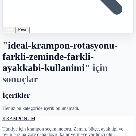
Açık
Koyu
"
ideal-krampon-rotasyonu-
farkli-zeminde-farkli-
ayakkabi-kullanimi
"
için
sonuçlar
İçerikler
Henüz bu kategoride içerik bulunamadı.
KRAMPON
UM
Türkiye için krampon seçim motoru. Zemin, bütçe, ayak tipi ve
oyun tarzına göre daha doğru karar vermeye yardımcı olur.