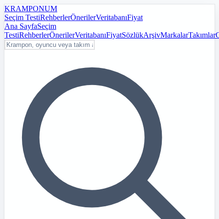
KRAMPON
UM
Seçim Testi
Rehberler
Öneriler
Veritabanı
Fiyat
Ana Sayfa
Seçim
Testi
Rehberler
Öneriler
Veritabanı
Fiyat
Sözlük
Arşiv
Markalar
Takımlar