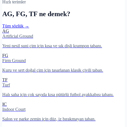
Hızlı terimler
AG, FG, TF ne demek?
Tüm sözlük →
AG
Artificial Ground
Yeni nesil suni çim için kısa ve sık dişli krampon tabanı.
FG
Firm Ground
Kuru ve sert doğal çim için tasarlanan klasik çivili taban.
TF
Turf
Halı saha için çok sayıda kısa pütürlü futbol ayakkabısı tabanı.
IC
Indoor Court
Salon ve parke zemin için düz, iz bırakmayan taban.