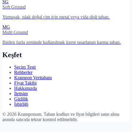
SG
Soft Ground
Yumuşak, ıslak doğal çim için metal veya vida dişli taban.
MG
Multi Ground
Birden fazla zeminde kullanılmak üzere tasarlanan karma taban.
Keşfet
Seçim Testi
Rehberler
Krampon Veritabanı
Fiyat Takibi
Hakkımızda
İletişim
Gizlilik
İşbirliği
©
2026
Kramponum. Taban kodları ve fiyat bilgileri satın alma
anında satıcıda tekrar kontrol edilmelidir.