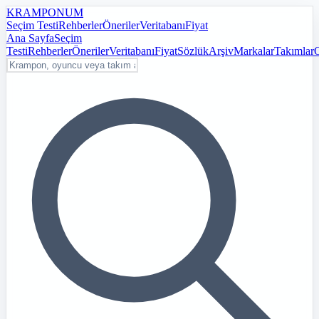
KRAMPON
UM
Seçim Testi
Rehberler
Öneriler
Veritabanı
Fiyat
Ana Sayfa
Seçim
Testi
Rehberler
Öneriler
Veritabanı
Fiyat
Sözlük
Arşiv
Markalar
Takımlar