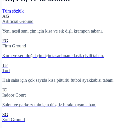
Tüm sözlük →
AG
Artificial Ground
Yeni nesil suni çim için kısa ve sık dişli krampon tabanı.
FG
Firm Ground
Kuru ve sert doğal çim için tasarlanan klasik çivili taban.
TF
Turf
Halı saha için çok sayıda kısa pütürlü futbol ayakkabısı tabanı.
IC
Indoor Court
Salon ve parke zemin için düz, iz bırakmayan taban.
SG
Soft Ground