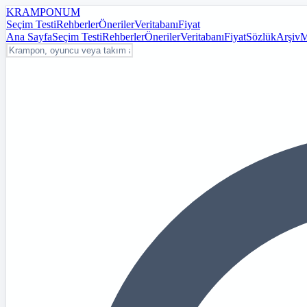
KRAMPON
UM
Seçim Testi
Rehberler
Öneriler
Veritabanı
Fiyat
Ana Sayfa
Seçim Testi
Rehberler
Öneriler
Veritabanı
Fiyat
Sözlük
Arşiv
M