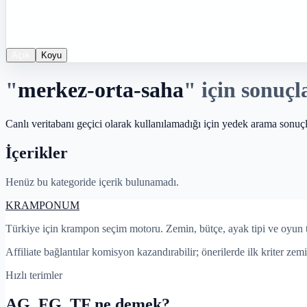
Açık
Koyu
"
merkez-orta-saha
"
için sonuçl
Canlı veritabanı geçici olarak kullanılamadığı için yedek arama sonuçla
İçerikler
Henüz bu kategoride içerik bulunamadı.
KRAMPON
UM
Türkiye için krampon seçim motoru. Zemin, bütçe, ayak tipi ve oyun 
Affiliate bağlantılar komisyon kazandırabilir; önerilerde ilk kriter zemi
Hızlı terimler
AG, FG, TF ne demek?