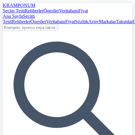
KRAMPON
UM
Seçim Testi
Rehberler
Öneriler
Veritabanı
Fiyat
Ana Sayfa
Seçim
Testi
Rehberler
Öneriler
Veritabanı
Fiyat
Sözlük
Arşiv
Markalar
Takımlar