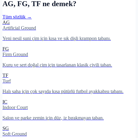
AG, FG, TF ne demek?
Tüm sözlük →
AG
Artificial Ground
Yeni nesil suni çim için kısa ve sık dişli krampon tabanı.
FG
Firm Ground
Kuru ve sert doğal çim için tasarlanan klasik çivili taban.
TF
Turf
Halı saha için çok sayıda kısa pütürlü futbol ayakkabısı tabanı.
IC
Indoor Court
Salon ve parke zemin için düz, iz bırakmayan taban.
SG
Soft Ground