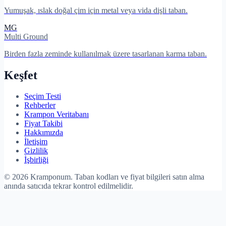
Yumuşak, ıslak doğal çim için metal veya vida dişli taban.
MG
Multi Ground
Birden fazla zeminde kullanılmak üzere tasarlanan karma taban.
Keşfet
Seçim Testi
Rehberler
Krampon Veritabanı
Fiyat Takibi
Hakkımızda
İletişim
Gizlilik
İşbirliği
©
2026
Kramponum. Taban kodları ve fiyat bilgileri satın alma
anında satıcıda tekrar kontrol edilmelidir.