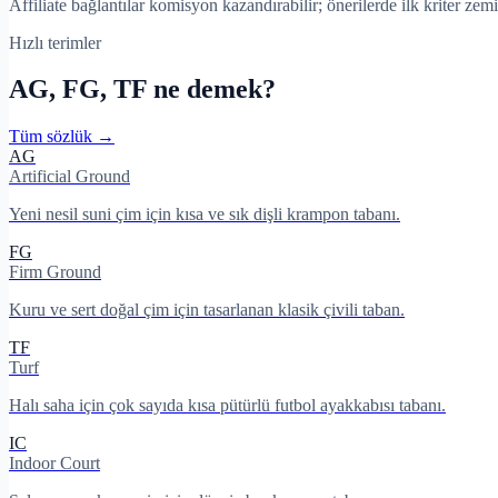
Affiliate bağlantılar komisyon kazandırabilir; önerilerde ilk kriter zemi
Hızlı terimler
AG, FG, TF ne demek?
Tüm sözlük →
AG
Artificial Ground
Yeni nesil suni çim için kısa ve sık dişli krampon tabanı.
FG
Firm Ground
Kuru ve sert doğal çim için tasarlanan klasik çivili taban.
TF
Turf
Halı saha için çok sayıda kısa pütürlü futbol ayakkabısı tabanı.
IC
Indoor Court