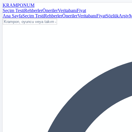
KRAMPON
UM
Seçim Testi
Rehberler
Öneriler
Veritabanı
Fiyat
Ana Sayfa
Seçim Testi
Rehberler
Öneriler
Veritabanı
Fiyat
Sözlük
Arşiv
M