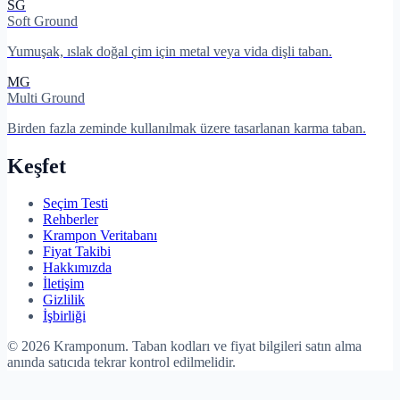
SG
Soft Ground
Yumuşak, ıslak doğal çim için metal veya vida dişli taban.
MG
Multi Ground
Birden fazla zeminde kullanılmak üzere tasarlanan karma taban.
Keşfet
Seçim Testi
Rehberler
Krampon Veritabanı
Fiyat Takibi
Hakkımızda
İletişim
Gizlilik
İşbirliği
©
2026
Kramponum. Taban kodları ve fiyat bilgileri satın alma
anında satıcıda tekrar kontrol edilmelidir.