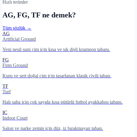
Hızlı terimler
AG, FG, TF ne demek?
Tüm sözlük →
AG
Artificial Ground
Yeni nesil suni çim için kısa ve sık dişli krampon tabanı.
FG
Firm Ground
Kuru ve sert doğal çim için tasarlanan klasik çivili taban.
TF
Turf
Halı saha için çok sayıda kısa pütürlü futbol ayakkabısı tabanı.
IC
Indoor Court
Salon ve parke zemin için düz, iz bırakmayan taban.