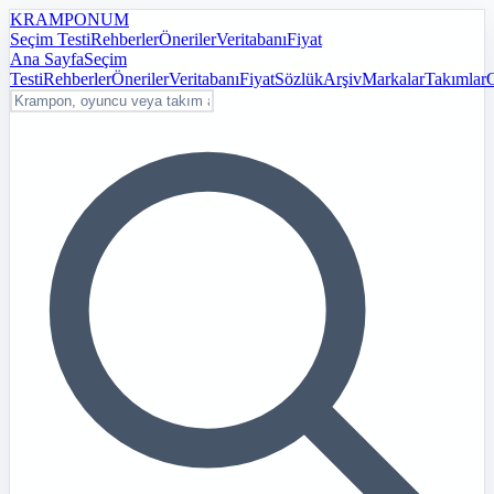
KRAMPON
UM
Seçim Testi
Rehberler
Öneriler
Veritabanı
Fiyat
Ana Sayfa
Seçim
Testi
Rehberler
Öneriler
Veritabanı
Fiyat
Sözlük
Arşiv
Markalar
Takımlar