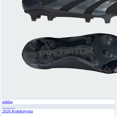
adidas
FG/AG
2026
Koleksiyonu