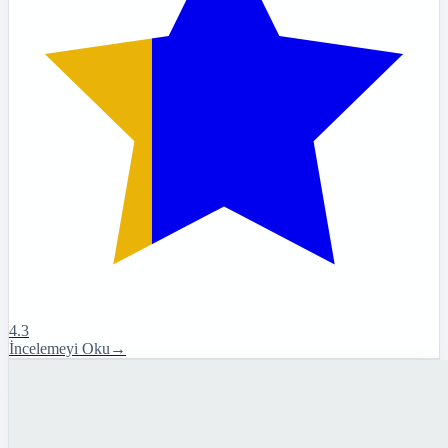
4.3
İncelemeyi Oku
→