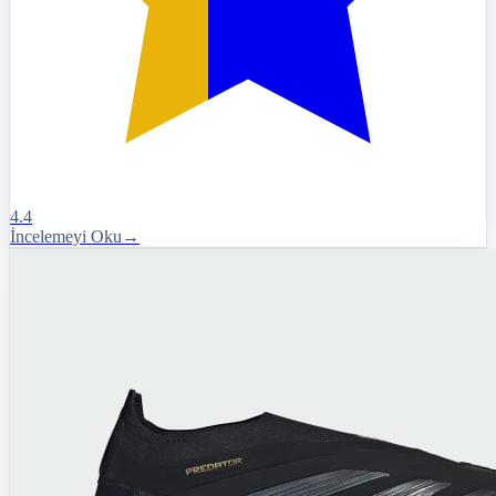
4.4
İncelemeyi Oku
→