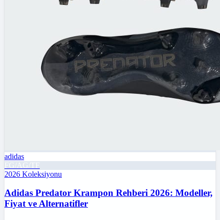
adidas
FG/AG/TF
2026
Koleksiyonu
Adidas Predator Krampon Rehberi 2026: Modeller,
Fiyat ve Alternatifler