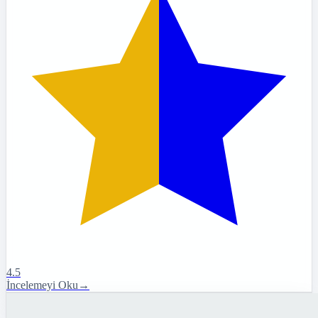
4.5
İncelemeyi Oku
→