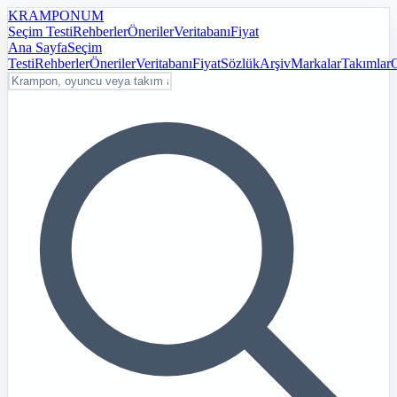
KRAMPON
UM
Seçim Testi
Rehberler
Öneriler
Veritabanı
Fiyat
Ana Sayfa
Seçim
Testi
Rehberler
Öneriler
Veritabanı
Fiyat
Sözlük
Arşiv
Markalar
Takımlar