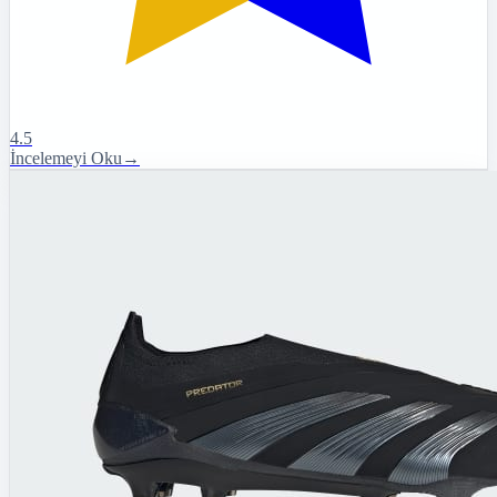
4.5
İncelemeyi Oku
→