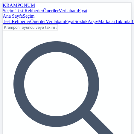
KRAMPON
UM
Seçim Testi
Rehberler
Öneriler
Veritabanı
Fiyat
Ana Sayfa
Seçim
Testi
Rehberler
Öneriler
Veritabanı
Fiyat
Sözlük
Arşiv
Markalar
Takımlar