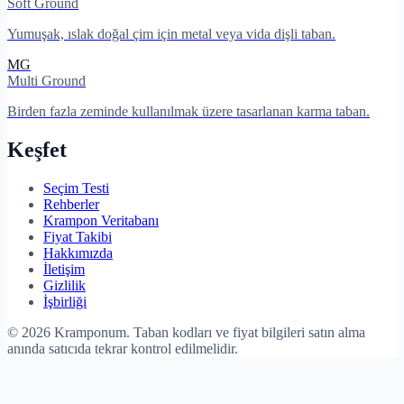
Soft Ground
Yumuşak, ıslak doğal çim için metal veya vida dişli taban.
MG
Multi Ground
Birden fazla zeminde kullanılmak üzere tasarlanan karma taban.
Keşfet
Seçim Testi
Rehberler
Krampon Veritabanı
Fiyat Takibi
Hakkımızda
İletişim
Gizlilik
İşbirliği
©
2026
Kramponum. Taban kodları ve fiyat bilgileri satın alma
anında satıcıda tekrar kontrol edilmelidir.