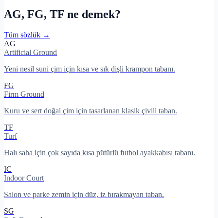
AG, FG, TF ne demek?
Tüm sözlük →
AG
Artificial Ground
Yeni nesil suni çim için kısa ve sık dişli krampon tabanı.
FG
Firm Ground
Kuru ve sert doğal çim için tasarlanan klasik çivili taban.
TF
Turf
Halı saha için çok sayıda kısa pütürlü futbol ayakkabısı tabanı.
IC
Indoor Court
Salon ve parke zemin için düz, iz bırakmayan taban.
SG