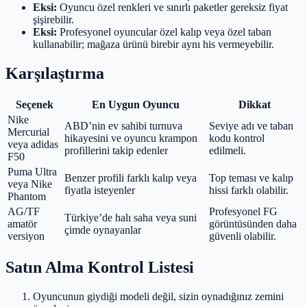
Eksi:
Oyuncu özel renkleri ve sınırlı paketler gereksiz fiyat
şişirebilir.
Eksi:
Profesyonel oyuncular özel kalıp veya özel taban
kullanabilir; mağaza ürünü birebir aynı his vermeyebilir.
Karşılaştırma
Seçenek
En Uygun Oyuncu
Dikkat
Nike
ABD’nin ev sahibi turnuva
Seviye adı ve taban
Mercurial
hikayesini ve oyuncu krampon
kodu kontrol
veya adidas
profillerini takip edenler
edilmeli.
F50
Puma Ultra
Benzer profili farklı kalıp veya
Top teması ve kalıp
veya Nike
fiyatla isteyenler
hissi farklı olabilir.
Phantom
AG/TF
Profesyonel FG
Türkiye’de halı saha veya suni
amatör
görüntüsünden daha
çimde oynayanlar
versiyon
güvenli olabilir.
Satın Alma Kontrol Listesi
Oyuncunun giydiği modeli değil, sizin oynadığınız zemini