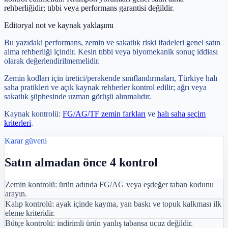
rehberliğidir; tıbbi veya performans garantisi değildir.
Editoryal not ve kaynak yaklaşımı
Bu yazıdaki performans, zemin ve sakatlık riski ifadeleri genel satın
alma rehberliği içindir. Kesin tıbbi veya biyomekanik sonuç iddiası
olarak değerlendirilmemelidir.
Zemin kodları için üretici/perakende sınıflandırmaları, Türkiye halı
saha pratikleri ve açık kaynak rehberler kontrol edilir; ağrı veya
sakatlık şüphesinde uzman görüşü alınmalıdır.
Kaynak kontrolü:
FG/AG/TF zemin farkları
ve
halı saha seçim
kriterleri
.
Karar güveni
Satın almadan önce 4 kontrol
Zemin kontrolü: ürün adında FG/AG veya eşdeğer taban kodunu
arayın.
Kalıp kontrolü: ayak içinde kayma, yan baskı ve topuk kalkması ilk
eleme kriteridir.
Bütçe kontrolü: indirimli ürün yanlış tabansa ucuz değildir.