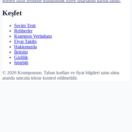
Birden fazla zeminde kullanılmak üzere tasarlanan karma taban.
Keşfet
Seçim Testi
Rehberler
Krampon Veritabanı
Fiyat Takibi
Hakkımızda
İletişim
Gizlilik
İşbirliği
©
2026
Kramponum. Taban kodları ve fiyat bilgileri satın alma
anında satıcıda tekrar kontrol edilmelidir.