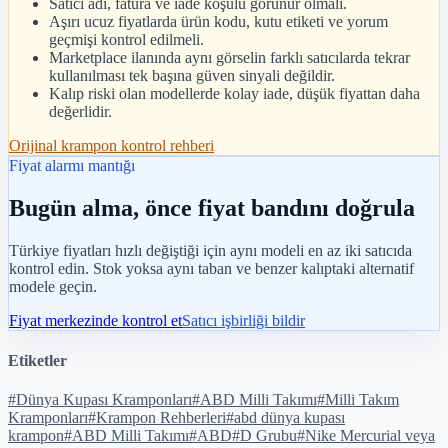
Satıcı adı, fatura ve iade koşulu görünür olmalı.
Aşırı ucuz fiyatlarda ürün kodu, kutu etiketi ve yorum
geçmişi kontrol edilmeli.
Marketplace ilanında aynı görselin farklı satıcılarda tekrar
kullanılması tek başına güven sinyali değildir.
Kalıp riski olan modellerde kolay iade, düşük fiyattan daha
değerlidir.
Orijinal krampon kontrol rehberi
Fiyat alarmı mantığı
Bugün alma, önce fiyat bandını doğrula
Türkiye fiyatları hızlı değiştiği için aynı modeli en az iki satıcıda
kontrol edin. Stok yoksa aynı taban ve benzer kalıptaki alternatif
modele geçin.
Fiyat merkezinde kontrol et
Satıcı işbirliği bildir
Etiketler
#
Dünya Kupası Kramponları
#
ABD Milli Takımı
#
Milli Takım
Kramponları
#
Krampon Rehberleri
#
abd dünya kupası
krampon
#
ABD Milli Takımı
#
ABD
#
D Grubu
#
Nike Mercurial veya