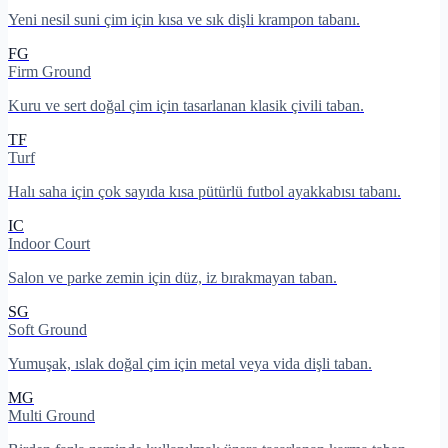
Yeni nesil suni çim için kısa ve sık dişli krampon tabanı.
FG
Firm Ground
Kuru ve sert doğal çim için tasarlanan klasik çivili taban.
TF
Turf
Halı saha için çok sayıda kısa pütürlü futbol ayakkabısı tabanı.
IC
Indoor Court
Salon ve parke zemin için düz, iz bırakmayan taban.
SG
Soft Ground
Yumuşak, ıslak doğal çim için metal veya vida dişli taban.
MG
Multi Ground