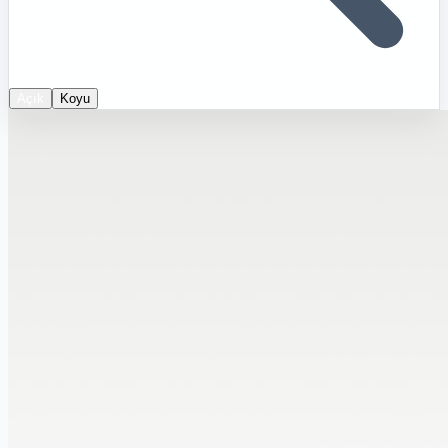
Açık
Koyu