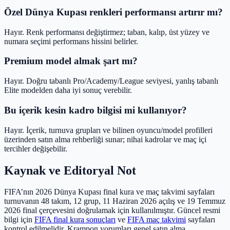
Özel Dünya Kupası renkleri performansı artırır mı?
Hayır. Renk performansı değiştirmez; taban, kalıp, üst yüzey ve
numara seçimi performans hissini belirler.
Premium model almak şart mı?
Hayır. Doğru tabanlı Pro/Academy/League seviyesi, yanlış tabanlı
Elite modelden daha iyi sonuç verebilir.
Bu içerik kesin kadro bilgisi mi kullanıyor?
Hayır. İçerik, turnuva grupları ve bilinen oyuncu/model profilleri
üzerinden satın alma rehberliği sunar; nihai kadrolar ve maç içi
tercihler değişebilir.
Kaynak ve Editoryal Not
FIFA’nın 2026 Dünya Kupası final kura ve maç takvimi sayfaları
turnuvanın 48 takım, 12 grup, 11 Haziran 2026 açılış ve 19 Temmuz
2026 final çerçevesini doğrulamak için kullanılmıştır. Güncel resmi
bilgi için
FIFA final kura sonuçları
ve
FIFA maç takvimi
sayfaları
kontrol edilmelidir. Krampon yorumları genel satın alma