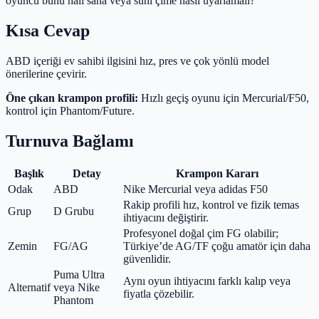
oyuncu bunu halı saha veya suni çime nasıl uyarlamalı?
Kısa Cevap
ABD içeriği ev sahibi ilgisini hız, pres ve çok yönlü model
önerilerine çevirir.
Öne çıkan krampon profili:
Hızlı geçiş oyunu için Mercurial/F50,
kontrol için Phantom/Future.
Turnuva Bağlamı
Başlık
Detay
Krampon Kararı
Odak
ABD
Nike Mercurial veya adidas F50
Rakip profili hız, kontrol ve fizik temas
Grup
D Grubu
ihtiyacını değiştirir.
Profesyonel doğal çim FG olabilir;
Zemin
FG/AG
Türkiye’de AG/TF çoğu amatör için daha
güvenlidir.
Puma Ultra
Aynı oyun ihtiyacını farklı kalıp veya
Alternatif
veya Nike
fiyatla çözebilir.
Phantom