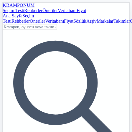
KRAMPON
UM
Seçim Testi
Rehberler
Öneriler
Veritabanı
Fiyat
Ana Sayfa
Seçim
Testi
Rehberler
Öneriler
Veritabanı
Fiyat
Sözlük
Arşiv
Markalar
Takımlar