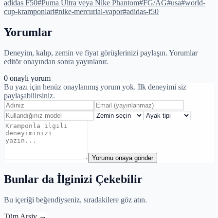
adidas F50
#
Puma Ultra veya Nike Phantom
#
FG/AG
#
usa
#
world-
cup-kramponlari
#
nike-mercurial-vapor
#
adidas-f50
Yorumlar
Deneyim, kalıp, zemin ve fiyat görüşlerinizi paylaşın. Yorumlar
editör onayından sonra yayınlanır.
0
onaylı yorum
Bu yazı için henüz onaylanmış yorum yok. İlk deneyimi siz
paylaşabilirsiniz.
Yorumu onaya gönder
Bunlar da İlginizi Çekebilir
Bu içeriği beğendiyseniz, sıradakilere göz atın.
Tüm Arşiv
→