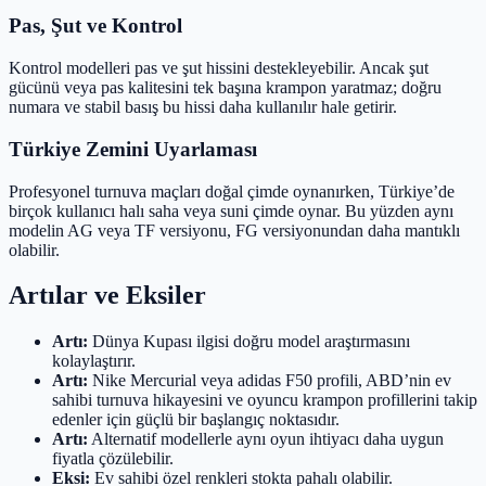
Pas, Şut ve Kontrol
Kontrol modelleri pas ve şut hissini destekleyebilir. Ancak şut
gücünü veya pas kalitesini tek başına krampon yaratmaz; doğru
numara ve stabil basış bu hissi daha kullanılır hale getirir.
Türkiye Zemini Uyarlaması
Profesyonel turnuva maçları doğal çimde oynanırken, Türkiye’de
birçok kullanıcı halı saha veya suni çimde oynar. Bu yüzden aynı
modelin AG veya TF versiyonu, FG versiyonundan daha mantıklı
olabilir.
Artılar ve Eksiler
Artı:
Dünya Kupası ilgisi doğru model araştırmasını
kolaylaştırır.
Artı:
Nike Mercurial veya adidas F50 profili, ABD’nin ev
sahibi turnuva hikayesini ve oyuncu krampon profillerini takip
edenler için güçlü bir başlangıç noktasıdır.
Artı:
Alternatif modellerle aynı oyun ihtiyacı daha uygun
fiyatla çözülebilir.
Eksi:
Ev sahibi özel renkleri stokta pahalı olabilir.