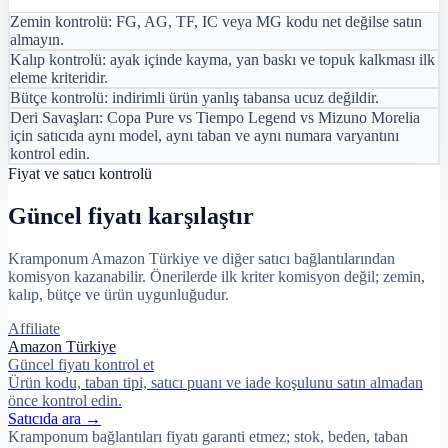
Zemin kontrolü: FG, AG, TF, IC veya MG kodu net değilse satın
almayın.
Kalıp kontrolü: ayak içinde kayma, yan baskı ve topuk kalkması ilk
eleme kriteridir.
Bütçe kontrolü: indirimli ürün yanlış tabansa ucuz değildir.
Deri Savaşları: Copa Pure vs Tiempo Legend vs Mizuno Morelia
için satıcıda aynı model, aynı taban ve aynı numara varyantını
kontrol edin.
Fiyat ve satıcı kontrolü
Güncel fiyatı karşılaştır
Kramponum Amazon Türkiye ve diğer satıcı bağlantılarından
komisyon kazanabilir. Önerilerde ilk kriter komisyon değil; zemin,
kalıp, bütçe ve ürün uygunluğudur.
Affiliate
Amazon Türkiye
Güncel fiyatı kontrol et
Ürün kodu, taban tipi, satıcı puanı ve iade koşulunu satın almadan
önce kontrol edin.
Satıcıda ara →
Kramponum bağlantıları fiyatı garanti etmez; stok, beden, taban