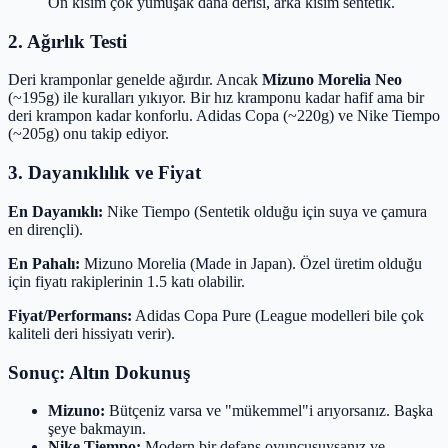
Ön kısım çok yumuşak dana derisi, arka kısım sentetik.
2. Ağırlık Testi
Deri kramponlar genelde ağırdır. Ancak
Mizuno Morelia Neo
(~195g) ile kuralları yıkıyor. Bir hız kramponu kadar hafif ama bir
deri krampon kadar konforlu. Adidas Copa (~220g) ve Nike Tiempo
(~205g) onu takip ediyor.
3. Dayanıklılık ve Fiyat
En Dayanıklı:
Nike Tiempo (Sentetik olduğu için suya ve çamura
en dirençli).
En Pahalı:
Mizuno Morelia (Made in Japan). Özel üretim olduğu
için fiyatı rakiplerinin 1.5 katı olabilir.
Fiyat/Performans:
Adidas Copa Pure (League modelleri bile çok
kaliteli deri hissiyatı verir).
Sonuç: Altın Dokunuş
Mizuno:
Bütçeniz varsa ve "mükemmel"i arıyorsanız. Başka
şeye bakmayın.
Nike Tiempo:
Modern bir defans oyuncusuysanız ve