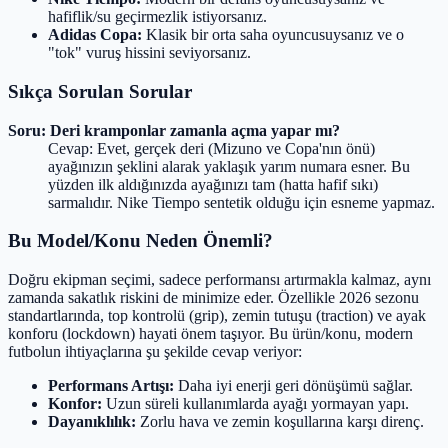
hafiflik/su geçirmezlik istiyorsanız.
Adidas Copa:
Klasik bir orta saha oyuncusuysanız ve o
"tok" vuruş hissini seviyorsanız.
Sıkça Sorulan Sorular
Soru: Deri kramponlar zamanla açma yapar mı?
Cevap: Evet, gerçek deri (Mizuno ve Copa'nın önü)
ayağınızın şeklini alarak yaklaşık yarım numara esner. Bu
yüzden ilk aldığınızda ayağınızı tam (hatta hafif sıkı)
sarmalıdır. Nike Tiempo sentetik olduğu için esneme yapmaz.
Bu Model/Konu Neden Önemli?
Doğru ekipman seçimi, sadece performansı artırmakla kalmaz, aynı
zamanda sakatlık riskini de minimize eder. Özellikle 2026 sezonu
standartlarında, top kontrolü (grip), zemin tutuşu (traction) ve ayak
konforu (lockdown) hayati önem taşıyor. Bu ürün/konu, modern
futbolun ihtiyaçlarına şu şekilde cevap veriyor:
Performans Artışı:
Daha iyi enerji geri dönüşümü sağlar.
Konfor:
Uzun süreli kullanımlarda ayağı yormayan yapı.
Dayanıklılık:
Zorlu hava ve zemin koşullarına karşı direnç.