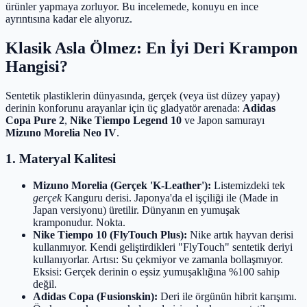
ürünler yapmaya zorluyor. Bu incelemede, konuyu en ince
ayrıntısına kadar ele alıyoruz.
Klasik Asla Ölmez: En İyi Deri Krampon
Hangisi?
Sentetik plastiklerin dünyasında, gerçek (veya üst düzey yapay)
derinin konforunu arayanlar için üç gladyatör arenada:
Adidas
Copa Pure 2
,
Nike Tiempo Legend 10
ve Japon samurayı
Mizuno Morelia Neo IV
.
1. Materyal Kalitesi
Mizuno Morelia (Gerçek 'K-Leather'):
Listemizdeki tek
gerçek
Kanguru derisi. Japonya'da el işçiliği ile (Made in
Japan versiyonu) üretilir. Dünyanın en yumuşak
kramponudur. Nokta.
Nike Tiempo 10 (FlyTouch Plus):
Nike artık hayvan derisi
kullanmıyor. Kendi geliştirdikleri "FlyTouch" sentetik deriyi
kullanıyorlar. Artısı: Su çekmiyor ve zamanla bollaşmıyor.
Eksisi: Gerçek derinin o eşsiz yumuşaklığına %100 sahip
değil.
Adidas Copa (Fusionskin):
Deri ile örgünün hibrit karışımı.