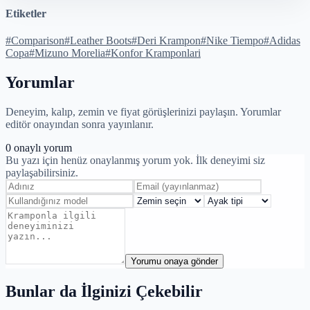
Etiketler
#
Comparison
#
Leather Boots
#
Deri Krampon
#
Nike Tiempo
#
Adidas
Copa
#
Mizuno Morelia
#
Konfor Kramponlari
Yorumlar
Deneyim, kalıp, zemin ve fiyat görüşlerinizi paylaşın. Yorumlar
editör onayından sonra yayınlanır.
0
onaylı yorum
Bu yazı için henüz onaylanmış yorum yok. İlk deneyimi siz
paylaşabilirsiniz.
Yorumu onaya gönder
Bunlar da İlginizi Çekebilir