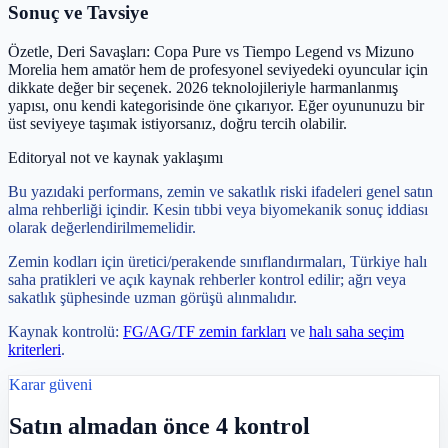
Sonuç ve Tavsiye
Özetle, Deri Savaşları: Copa Pure vs Tiempo Legend vs Mizuno
Morelia hem amatör hem de profesyonel seviyedeki oyuncular için
dikkate değer bir seçenek. 2026 teknolojileriyle harmanlanmış
yapısı, onu kendi kategorisinde öne çıkarıyor. Eğer oyununuzu bir
üst seviyeye taşımak istiyorsanız, doğru tercih olabilir.
Editoryal not ve kaynak yaklaşımı
Bu yazıdaki performans, zemin ve sakatlık riski ifadeleri genel satın
alma rehberliği içindir. Kesin tıbbi veya biyomekanik sonuç iddiası
olarak değerlendirilmemelidir.
Zemin kodları için üretici/perakende sınıflandırmaları, Türkiye halı
saha pratikleri ve açık kaynak rehberler kontrol edilir; ağrı veya
sakatlık şüphesinde uzman görüşü alınmalıdır.
Kaynak kontrolü:
FG/AG/TF zemin farkları
ve
halı saha seçim
kriterleri
.
Karar güveni
Satın almadan önce 4 kontrol