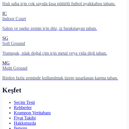
Halı saha için çok sayıda kısa pütürlü futbol ayakkabısı tabanı.
IC
Indoor Court
Salon ve parke zemin için düz, iz bırakmayan taban.
SG
Soft Ground
Yumuşak, ıslak doğal çim için metal veya vida dişli taban.
MG
Multi Ground
Birden fazla zeminde kullanılmak üzere tasarlanan karma taban.
Keşfet
Seçim Testi
Rehberler
Krampon Veritabanı
Fiyat Takibi
Hakkımızda
İletişim