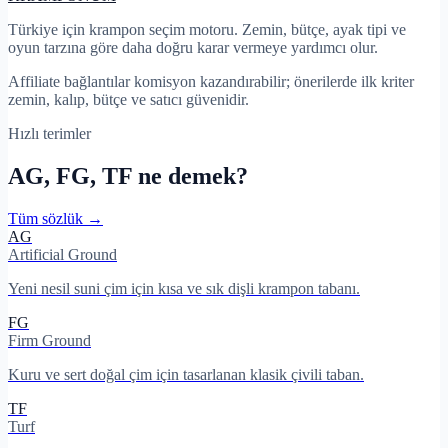
Türkiye için krampon seçim motoru. Zemin, bütçe, ayak tipi ve
oyun tarzına göre daha doğru karar vermeye yardımcı olur.
Affiliate bağlantılar komisyon kazandırabilir; önerilerde ilk kriter
zemin, kalıp, bütçe ve satıcı güvenidir.
Hızlı terimler
AG, FG, TF ne demek?
Tüm sözlük →
AG
Artificial Ground
Yeni nesil suni çim için kısa ve sık dişli krampon tabanı.
FG
Firm Ground
Kuru ve sert doğal çim için tasarlanan klasik çivili taban.
TF
Turf