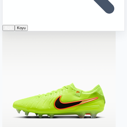
Açık
Koyu