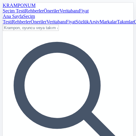
KRAMPON
UM
Seçim Testi
Rehberler
Öneriler
Veritabanı
Fiyat
Ana Sayfa
Seçim
Testi
Rehberler
Öneriler
Veritabanı
Fiyat
Sözlük
Arşiv
Markalar
Takımlar