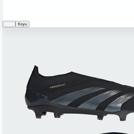
Açık
Koyu