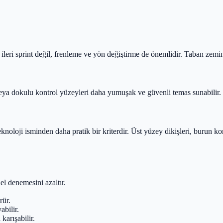
ri sprint değil, frenleme ve yön değiştirme de önemlidir. Taban zemine f
i veya dokulu kontrol yüzeyleri daha yumuşak ve güvenli temas sunabilir
noloji isminden daha pratik bir kriterdir. Üst yüzey dikişleri, burun ko
l denemesini azaltır.
rür.
bilir.
karışabilir.