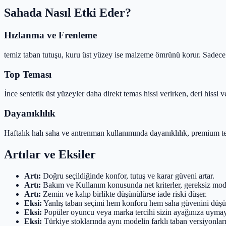
Sahada Nasıl Etki Eder?
Hızlanma ve Frenleme
temiz taban tutuşu, kuru üst yüzey ise malzeme ömrünü korur. Sadece ile
Top Teması
İnce sentetik üst yüzeyler daha direkt temas hissi verirken, deri hiss
Dayanıklılık
Haftalık halı saha ve antrenman kullanımında dayanıklılık, premium tek
Artılar ve Eksiler
Artı:
Doğru seçildiğinde konfor, tutuş ve karar güveni artar.
Artı:
Bakım ve Kullanım konusunda net kriterler, gereksiz mode
Artı:
Zemin ve kalıp birlikte düşünülürse iade riski düşer.
Eksi:
Yanlış taban seçimi hem konforu hem saha güvenini düşü
Eksi:
Popüler oyuncu veya marka tercihi sizin ayağınıza uymaya
Eksi:
Türkiye stoklarında aynı modelin farklı taban versiyonları 