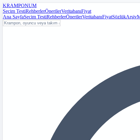
KRAMPON
UM
Seçim Testi
Rehberler
Öneriler
Veritabanı
Fiyat
Ana Sayfa
Seçim Testi
Rehberler
Öneriler
Veritabanı
Fiyat
Sözlük
Arşiv
M