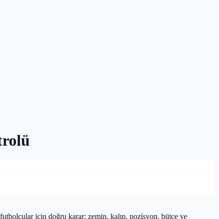
rolü
tbolcular için doğru karar; zemin, kalıp, pozisyon, bütçe ve