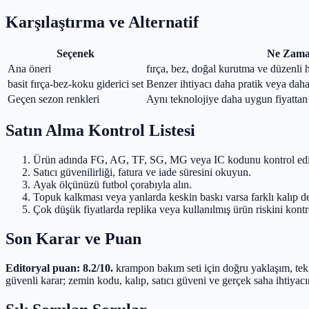
Karşılaştırma ve Alternatif
Seçenek
Ne Zama
Ana öneri
fırça, bez, doğal kurutma ve düzenli 
basit fırça-bez-koku giderici set
Benzer ihtiyacı daha pratik veya daha 
Geçen sezon renkleri
Aynı teknolojiye daha uygun fiyattan
Satın Alma Kontrol Listesi
Ürün adında FG, AG, TF, SG, MG veya IC kodunu kontrol edi
Satıcı güvenilirliği, fatura ve iade süresini okuyun.
Ayak ölçünüzü futbol çorabıyla alın.
Topuk kalkması veya yanlarda keskin baskı varsa farklı kalıp d
Çok düşük fiyatlarda replika veya kullanılmış ürün riskini kontr
Son Karar ve Puan
Editoryal puan: 8.2/10.
krampon bakım seti için doğru yaklaşım, tek
güvenli karar; zemin kodu, kalıp, satıcı güveni ve gerçek saha ihtiyacı