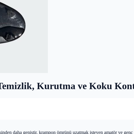
Temizlik, Kurutma ve Koku Kont
inden daha geniştir. krampon ömrünü uzatmak isteyen amatör ve genç fu