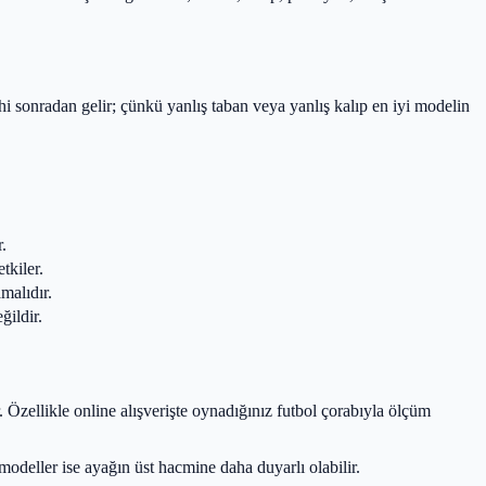
i sonradan gelir; çünkü yanlış taban veya yanlış kalıp en iyi modelin
.
tkiler.
malıdır.
ildir.
zellikle online alışverişte oynadığınız futbol çorabıyla ölçüm
deller ise ayağın üst hacmine daha duyarlı olabilir.