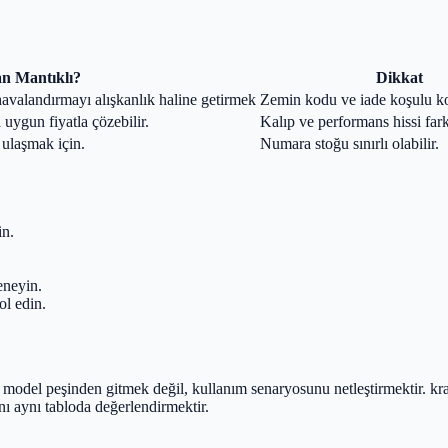
n Mantıklı?
Dikkat
havalandırmayı alışkanlık haline getirmek
Zemin kodu ve iade koşulu ko
uygun fiyatla çözebilir.
Kalıp ve performans hissi farkl
 ulaşmak için.
Numara stoğu sınırlı olabilir.
n.
eneyin.
ol edin.
 model peşinden gitmek değil, kullanım senaryosunu netleştirmektir. k
nı aynı tabloda değerlendirmektir.