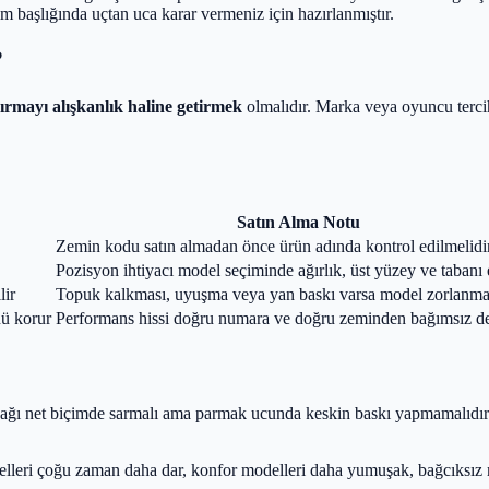
ım başlığında uçtan uca karar vermeniz için hazırlanmıştır.
?
ırmayı alışkanlık haline getirmek
olmalıdır. Marka veya oyuncu tercih
Satın Alma Notu
Zemin kodu satın almadan önce ürün adında kontrol edilmelidir
Pozisyon ihtiyacı model seçiminde ağırlık, üst yüzey ve tabanı e
lir
Topuk kalkması, uyuşma veya yan baskı varsa model zorlanma
nü korur
Performans hissi doğru numara ve doğru zeminden bağımsız değ
ğı net biçimde sarmalı ama parmak ucunda keskin baskı yapmamalıdır. Ö
leri çoğu zaman daha dar, konfor modelleri daha yumuşak, bağcıksız mo