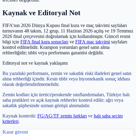
Kaynak ve Editoryal Not
FIFA’nın 2026 Dünya Kupası final kura ve maç takvimi sayfaları
turnuvanın 48 takım, 12 grup, 11 Haziran 2026 açılış ve 19 Temmuz
2026 final çerçevesini doğrulamak için kullanılmıştır. Güncel resmi
bilgi için
FIFA final kura sonuçları
ve
FIFA maç takvimi
sayfaları
kontrol edilmelidir. Krampon yorumları genel satın alma
rehberliğidir; tıbbi veya performans garantisi değildir.
Editoryal not ve kaynak yaklaşımı
Bu yazıdaki performans, zemin ve sakatlık riski ifadeleri genel satın
alma rehberliği içindir. Kesin tıbbi veya biyomekanik sonuç iddiası
olarak değerlendirilmemelidir.
Zemin kodları için üretici/perakende sınıflandırmaları, Türkiye halı
saha pratikleri ve açık kaynak rehberler kontrol edilir; ağrı veya
sakatlık şüphesinde uzman görüşü alınmalıdır.
Kaynak kontrolü:
FG/AG/TF zemin farkları
ve
halı saha seçim
kriterleri
.
Karar güveni