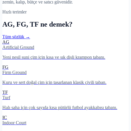
zemin, kalıp, bütçe ve satıcı güvenidir.
Hızlı terimler
AG, FG, TF ne demek?
Tüm sözlük →
AG
Artificial Ground
Yeni nesil suni çim için kısa ve sık dişli krampon tabanı.
FG
Firm Ground
Kuru ve sert doğal çim için tasarlanan klasik çivili taban.
TF
Turf
Halı saha için çok sayıda kısa pütürlü futbol ayakkabısı tabanı.
IC
Indoor Court