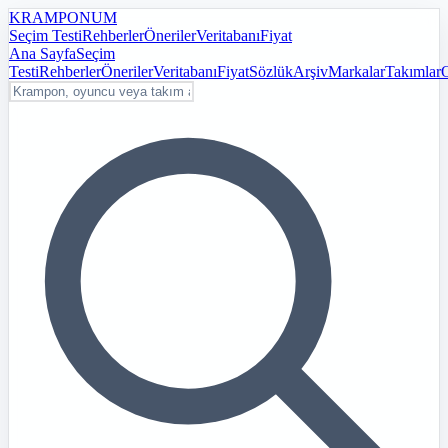
KRAMPON
UM
Seçim Testi
Rehberler
Öneriler
Veritabanı
Fiyat
Ana Sayfa
Seçim
Testi
Rehberler
Öneriler
Veritabanı
Fiyat
Sözlük
Arşiv
Markalar
Takımlar