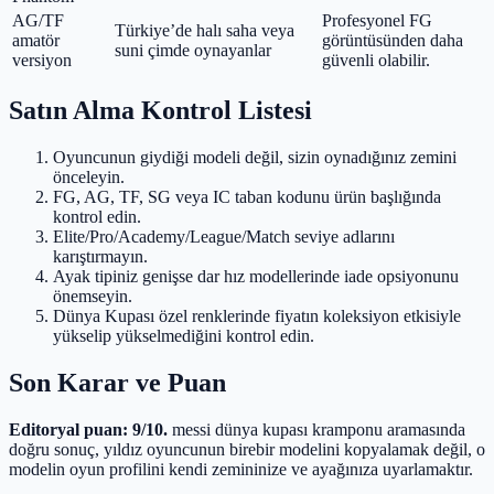
AG/TF
Profesyonel FG
Türkiye’de halı saha veya
amatör
görüntüsünden daha
suni çimde oynayanlar
versiyon
güvenli olabilir.
Satın Alma Kontrol Listesi
Oyuncunun giydiği modeli değil, sizin oynadığınız zemini
önceleyin.
FG, AG, TF, SG veya IC taban kodunu ürün başlığında
kontrol edin.
Elite/Pro/Academy/League/Match seviye adlarını
karıştırmayın.
Ayak tipiniz genişse dar hız modellerinde iade opsiyonunu
önemseyin.
Dünya Kupası özel renklerinde fiyatın koleksiyon etkisiyle
yükselip yükselmediğini kontrol edin.
Son Karar ve Puan
Editoryal puan: 9/10.
messi dünya kupası kramponu aramasında
doğru sonuç, yıldız oyuncunun birebir modelini kopyalamak değil, o
modelin oyun profilini kendi zemininize ve ayağınıza uyarlamaktır.