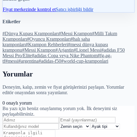
Fiyat merkezinde kontrol et
Satıcı işbirliği bildir
Etiketler
#
Dünya Kupası Kramponları
#
Messi Krampon
#
Milli Takım
Kramponları
#
Oyuncu Kramponları
#
halı saha
kramponları
#
Krampon Rehberleri
#
messi dünya kupası
kramponu
#
Messi Krampon
#
Arjantin
#
Lionel Messi
#
adidas F50
Messi Pro/Elite
#
adidas Copa veya Nike Phantom
#
fg-ag-
tf
#
messi
#
argentina
#
adidas-f50
#
world-cup-kramponlari
Yorumlar
Deneyim, kalıp, zemin ve fiyat görüşlerinizi paylaşın. Yorumlar
editör onayından sonra yayınlanır.
0
onaylı yorum
Bu yazı için henüz onaylanmış yorum yok. İlk deneyimi siz
paylaşabilirsiniz.