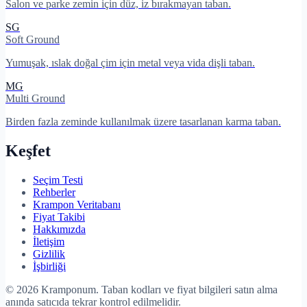
Salon ve parke zemin için düz, iz bırakmayan taban.
SG
Soft Ground
Yumuşak, ıslak doğal çim için metal veya vida dişli taban.
MG
Multi Ground
Birden fazla zeminde kullanılmak üzere tasarlanan karma taban.
Keşfet
Seçim Testi
Rehberler
Krampon Veritabanı
Fiyat Takibi
Hakkımızda
İletişim
Gizlilik
İşbirliği
©
2026
Kramponum. Taban kodları ve fiyat bilgileri satın alma
anında satıcıda tekrar kontrol edilmelidir.