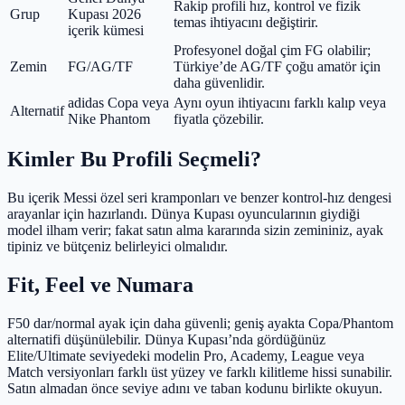
Rakip profili hız, kontrol ve fizik
Grup
Kupası 2026
temas ihtiyacını değiştirir.
içerik kümesi
Profesyonel doğal çim FG olabilir;
Zemin
FG/AG/TF
Türkiye’de AG/TF çoğu amatör için
daha güvenlidir.
adidas Copa veya
Aynı oyun ihtiyacını farklı kalıp veya
Alternatif
Nike Phantom
fiyatla çözebilir.
Kimler Bu Profili Seçmeli?
Bu içerik Messi özel seri kramponları ve benzer kontrol-hız dengesi
arayanlar için hazırlandı. Dünya Kupası oyuncularının giydiği
model ilham verir; fakat satın alma kararında sizin zemininiz, ayak
tipiniz ve bütçeniz belirleyici olmalıdır.
Fit, Feel ve Numara
F50 dar/normal ayak için daha güvenli; geniş ayakta Copa/Phantom
alternatifi düşünülebilir. Dünya Kupası’nda gördüğünüz
Elite/Ultimate seviyedeki modelin Pro, Academy, League veya
Match versiyonları farklı üst yüzey ve farklı kilitleme hissi sunabilir.
Satın almadan önce seviye adını ve taban kodunu birlikte okuyun.