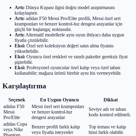
Artı:
Dünya Kupası ilgisi doğru model araştırmasını
kolaylaştırır.
Artı:
adidas F50 Messi Pro/Elite profili, Messi özel seri
kramponları ve benzer kontrol-hız dengesi arayanlar için
güçlü bir başlangıç noktasıdır.
Artı:
Alternatif modellerle aynı oyun ihtiyacı daha uygun
fiyatla çözülebilir.
Eksi:
Özel seri koleksiyon değeri satın alma fiyatını
yükseltebilir.
Eksi:
Oyuncu özel renkleri ve sınırlı paketler gereksiz fiyat
şişirebilir.
Eksi:
Profesyonel oyuncular özel kalıp veya özel taban
kullanabilir; mağaza ürünü birebir aynı his vermeyebilir.
Karşılaştırma
Seçenek
En Uygun Oyuncu
Dikkat
adidas F50
Messi özel seri kramponları
Seviye adı ve taban
Messi
ve benzer kontrol-hız
kodu kontrol edilmeli.
Pro/Elite
dengesi arayanlar
adidas Copa
Benzer profili farklı kalıp
Top teması ve kalıp
veya Nike
veya fiyatla isteyenler
hissi farklı olabilir.
Phantom