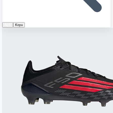
Açık
Koyu