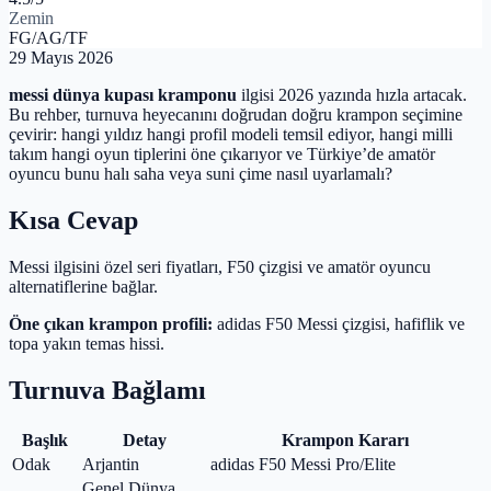
Zemin
FG/AG/TF
29 Mayıs 2026
messi dünya kupası kramponu
ilgisi 2026 yazında hızla artacak.
Bu rehber, turnuva heyecanını doğrudan doğru krampon seçimine
çevirir: hangi yıldız hangi profil modeli temsil ediyor, hangi milli
takım hangi oyun tiplerini öne çıkarıyor ve Türkiye’de amatör
oyuncu bunu halı saha veya suni çime nasıl uyarlamalı?
Kısa Cevap
Messi ilgisini özel seri fiyatları, F50 çizgisi ve amatör oyuncu
alternatiflerine bağlar.
Öne çıkan krampon profili:
adidas F50 Messi çizgisi, hafiflik ve
topa yakın temas hissi.
Turnuva Bağlamı
Başlık
Detay
Krampon Kararı
Odak
Arjantin
adidas F50 Messi Pro/Elite
Genel Dünya