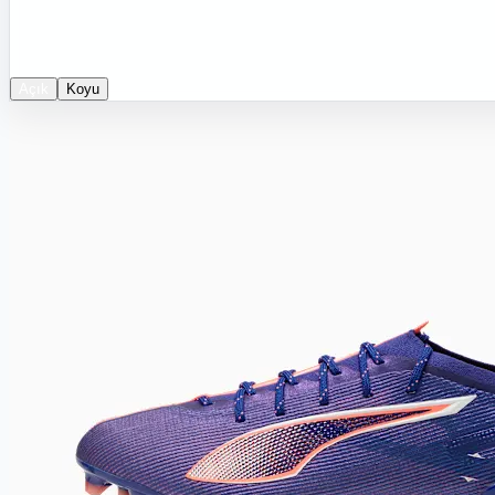
Açık
Koyu