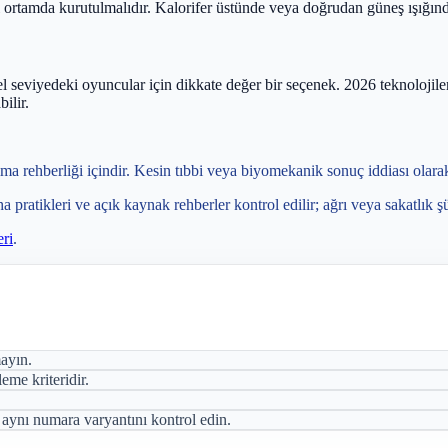
l ortamda kurutulmalıdır. Kalorifer üstünde veya doğrudan güneş ışığın
eviyedeki oyuncular için dikkate değer bir seçenek. 2026 teknolojiler
ilir.
lma rehberliği içindir. Kesin tıbbi veya biyomekanik sonuç iddiası olara
ha pratikleri ve açık kaynak rehberler kontrol edilir; ağrı veya sakatlık
eri
.
ayın.
eme kriteridir.
 aynı numara varyantını kontrol edin.