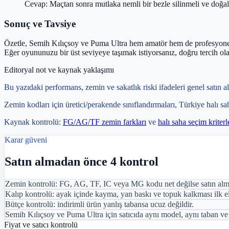
Cevap: Maçtan sonra mutlaka nemli bir bezle silinmeli ve doğa
Sonuç ve Tavsiye
Özetle, Semih Kılıçsoy ve Puma Ultra hem amatör hem de profesyonel s
Eğer oyununuzu bir üst seviyeye taşımak istiyorsanız, doğru tercih olab
Editoryal not ve kaynak yaklaşımı
Bu yazıdaki performans, zemin ve sakatlık riski ifadeleri genel satın a
Zemin kodları için üretici/perakende sınıflandırmaları, Türkiye halı sa
Kaynak kontrolü:
FG/AG/TF zemin farkları
ve
halı saha seçim kriterl
Karar güveni
Satın almadan önce 4 kontrol
Zemin kontrolü: FG, AG, TF, IC veya MG kodu net değilse satın alm
Kalıp kontrolü: ayak içinde kayma, yan baskı ve topuk kalkması ilk el
Bütçe kontrolü: indirimli ürün yanlış tabansa ucuz değildir.
Semih Kılıçsoy ve Puma Ultra için satıcıda aynı model, aynı taban ve
Fiyat ve satıcı kontrolü