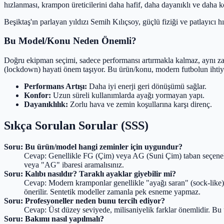
hızlanması, krampon üreticilerini daha hafif, daha dayanıklı ve daha 
Beşiktaş'ın parlayan yıldızı Semih Kılıçsoy, güçlü fiziği ve patlayıcı
Bu Model/Konu Neden Önemli?
Doğru ekipman seçimi, sadece performansı artırmakla kalmaz, aynı zama
(lockdown) hayati önem taşıyor. Bu ürün/konu, modern futbolun ihtiya
Performans Artışı:
Daha iyi enerji geri dönüşümü sağlar.
Konfor:
Uzun süreli kullanımlarda ayağı yormayan yapı.
Dayanıklılık:
Zorlu hava ve zemin koşullarına karşı direnç.
Sıkça Sorulan Sorular (SSS)
Soru: Bu ürün/model hangi zeminler için uygundur?
Cevap: Genellikle FG (Çim) veya AG (Suni Çim) taban seçenekler
veya "AG" ibaresi aramalısınız.
Soru: Kalıbı nasıldır? Taraklı ayaklar giyebilir mi?
Cevap: Modern kramponlar genellikle "ayağı saran" (sock-like) b
önerilir. Sentetik modeller zamanla pek esneme yapmaz.
Soru: Profesyoneller neden bunu tercih ediyor?
Cevap: Üst düzey seviyede, milisaniyelik farklar önemlidir. Bu ü
Soru: Bakımı nasıl yapılmalı?