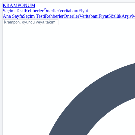
KRAMPON
UM
Seçim Testi
Rehberler
Öneriler
Veritabanı
Fiyat
Ana Sayfa
Seçim Testi
Rehberler
Öneriler
Veritabanı
Fiyat
Sözlük
Arşiv
M