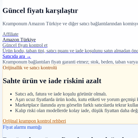
Güncel fiyatı karşılaştır
Kramponum Amazon Türkiye ve diğer satıcı bağlantılarından komisyon 
Affiliate
Amazon Türkiye
Güncel fiyatı kontrol et
Ürün kodu, taban tipi, satıcı puanı ve iade koşulunu satın almadan önc
Satıcıda ara →
Kramponum bağlantıları fiyatı garanti etmez; stok, beden, taban varyant
Orijinallik ve satıcı kontrolü
Sahte ürün ve iade riskini azalt
Satıcı adı, fatura ve iade koşulu görünür olmalı.
Aşırı ucuz fiyatlarda ürün kodu, kutu etiketi ve yorum geçmişi k
Marketplace ilanında aynı görselin farklı satıcılarda tekrar kulla
Kalıp riski olan modellerde kolay iade, düşük fiyattan daha değe
Orijinal krampon kontrol rehberi
Fiyat alarmı mantığı