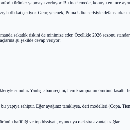
konforlu ürünler yapmaya zorluyor. Bu incelemede, konuyu en ince ayrınt
 hızıyla dikkat çekiyor. Genç yetenek, Puma Ultra serisiyle defans arkas
nda sakatlık riskini de minimize eder. Özellikle 2026 sezonu standartl
çlarına şu şekilde cevap veriyor:
iyle sunulur. Yanlış taban seçimi, hem kramponun ömrünü kısaltır hem 
ir yapıya sahiptir. Eğer ayağınız taraklıysa, deri modelleri (Copa, Tie
rünün hafifliği ve top hissiyatı, oyuncuya o ekstra avantajı sağlar.