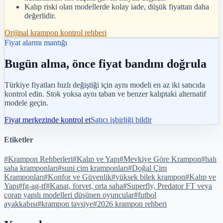
Kalıp riski olan modellerde kolay iade, düşük fiyattan daha
değerlidir.
Orijinal krampon kontrol rehberi
Fiyat alarmı mantığı
Bugün alma, önce fiyat bandını doğrula
Türkiye fiyatları hızlı değiştiği için aynı modeli en az iki satıcıda
kontrol edin. Stok yoksa aynı taban ve benzer kalıptaki alternatif
modele geçin.
Fiyat merkezinde kontrol et
Satıcı işbirliği bildir
Etiketler
#
Krampon Rehberleri
#
Kalıp ve Yapı
#
Mevkiye Göre Krampon
#
halı
saha kramponları
#
suni çim kramponları
#
Doğal Çim
Kramponları
#
Konfor ve Güvenlik
#
yüksek bilek krampon
#
Kalıp ve
Yapı
#
fg-ag-tf
#
Kanat, forvet, orta saha
#
Superfly, Predator FT veya
çorap yapılı modelleri düşünen oyuncular
#
futbol
ayakkabısı
#
krampon tavsiye
#
2026 krampon rehberi