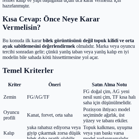
rehber kalıp ve yapı başlığında uçtan uca karar vermeniz için
hazırlanmıştır.
Kısa Cevap: Önce Neye Karar
Vermelisin?
Bu konuda ilk karar
bilek görüntüsünü değil topuk kilidi ve orta
ayak sabitlemesini değerlendirmek
olmalıdır. Marka veya oyuncu
tercihi sonradan gelir; çünkü yanlış taban veya yanlış kalıp en iyi
modelin bile sahada kötü hissettirmesine yol açar.
Temel Kriterler
Kriter
Öneri
Satın Alma Notu
FG doğal çim, AG yeni
Zemin
FG/AG/TF
nesil suni çim, TF kısa halı
saha için düşünülmelidir.
Pozisyon ihtiyacı model
Oyuncu
Kanat, forvet, orta saha
seçiminde ağırlık, üst
profili
yüzey ve tabanı etkiler.
yaka rahatsız ediyorsa veya
Topuk kalkması, uyuşma
Kalıp
giyip çıkarmak zorsa düşük
veya yan baskı varsa
bilek daha pratik olabilir
model zorlanmamalıdır.