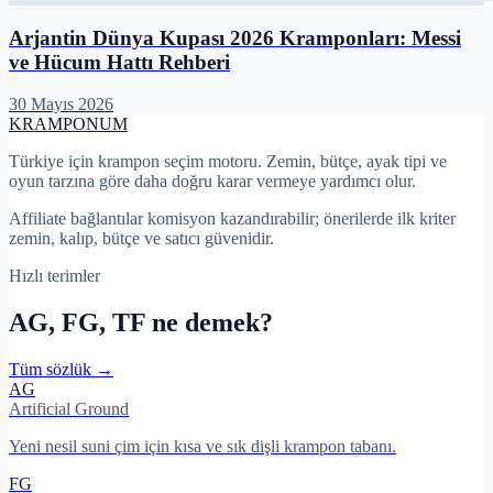
Arjantin Dünya Kupası 2026 Kramponları: Messi
ve Hücum Hattı Rehberi
30 Mayıs 2026
KRAMPON
UM
Türkiye için krampon seçim motoru. Zemin, bütçe, ayak tipi ve
oyun tarzına göre daha doğru karar vermeye yardımcı olur.
Affiliate bağlantılar komisyon kazandırabilir; önerilerde ilk kriter
zemin, kalıp, bütçe ve satıcı güvenidir.
Hızlı terimler
AG, FG, TF ne demek?
Tüm sözlük →
AG
Artificial Ground
Yeni nesil suni çim için kısa ve sık dişli krampon tabanı.
FG