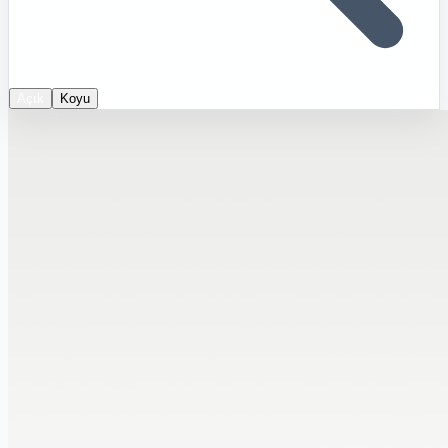
Açık
Koyu