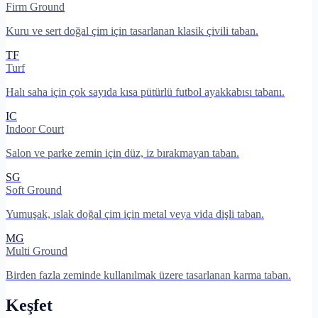
Firm Ground
Kuru ve sert doğal çim için tasarlanan klasik çivili taban.
TF
Turf
Halı saha için çok sayıda kısa pütürlü futbol ayakkabısı tabanı.
IC
Indoor Court
Salon ve parke zemin için düz, iz bırakmayan taban.
SG
Soft Ground
Yumuşak, ıslak doğal çim için metal veya vida dişli taban.
MG
Multi Ground
Birden fazla zeminde kullanılmak üzere tasarlanan karma taban.
Keşfet