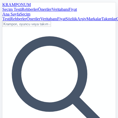
KRAMPON
UM
Seçim Testi
Rehberler
Öneriler
Veritabanı
Fiyat
Ana Sayfa
Seçim
Testi
Rehberler
Öneriler
Veritabanı
Fiyat
Sözlük
Arşiv
Markalar
Takımlar