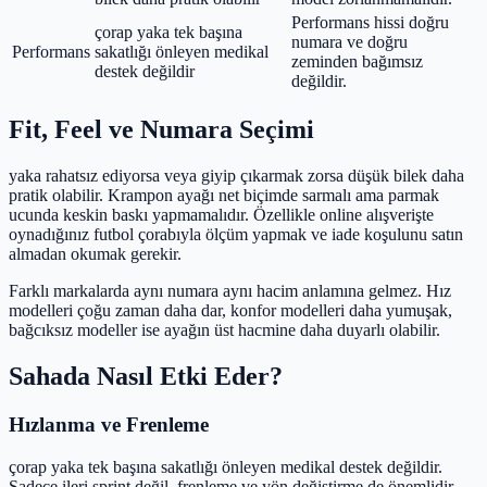
Performans hissi doğru
çorap yaka tek başına
numara ve doğru
Performans
sakatlığı önleyen medikal
zeminden bağımsız
destek değildir
değildir.
Fit, Feel ve Numara Seçimi
yaka rahatsız ediyorsa veya giyip çıkarmak zorsa düşük bilek daha
pratik olabilir. Krampon ayağı net biçimde sarmalı ama parmak
ucunda keskin baskı yapmamalıdır. Özellikle online alışverişte
oynadığınız futbol çorabıyla ölçüm yapmak ve iade koşulunu satın
almadan okumak gerekir.
Farklı markalarda aynı numara aynı hacim anlamına gelmez. Hız
modelleri çoğu zaman daha dar, konfor modelleri daha yumuşak,
bağcıksız modeller ise ayağın üst hacmine daha duyarlı olabilir.
Sahada Nasıl Etki Eder?
Hızlanma ve Frenleme
çorap yaka tek başına sakatlığı önleyen medikal destek değildir.
Sadece ileri sprint değil, frenleme ve yön değiştirme de önemlidir.