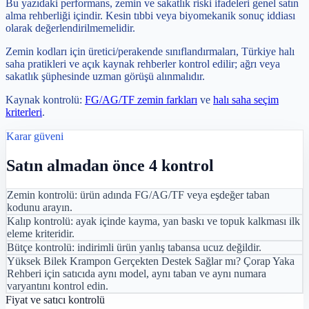
Bu yazıdaki performans, zemin ve sakatlık riski ifadeleri genel satın
alma rehberliği içindir. Kesin tıbbi veya biyomekanik sonuç iddiası
olarak değerlendirilmemelidir.
Zemin kodları için üretici/perakende sınıflandırmaları, Türkiye halı
saha pratikleri ve açık kaynak rehberler kontrol edilir; ağrı veya
sakatlık şüphesinde uzman görüşü alınmalıdır.
Kaynak kontrolü:
FG/AG/TF zemin farkları
ve
halı saha seçim
kriterleri
.
Karar güveni
Satın almadan önce 4 kontrol
Zemin kontrolü: ürün adında FG/AG/TF veya eşdeğer taban
kodunu arayın.
Kalıp kontrolü: ayak içinde kayma, yan baskı ve topuk kalkması ilk
eleme kriteridir.
Bütçe kontrolü: indirimli ürün yanlış tabansa ucuz değildir.
Yüksek Bilek Krampon Gerçekten Destek Sağlar mı? Çorap Yaka
Rehberi için satıcıda aynı model, aynı taban ve aynı numara
varyantını kontrol edin.
Fiyat ve satıcı kontrolü