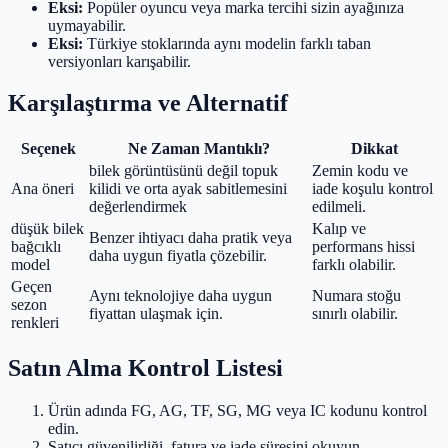
Eksi:
Popüler oyuncu veya marka tercihi sizin ayağınıza
uymayabilir.
Eksi:
Türkiye stoklarında aynı modelin farklı taban
versiyonları karışabilir.
Karşılaştırma ve Alternatif
Seçenek
Ne Zaman Mantıklı?
Dikkat
bilek görüntüsünü değil topuk
Zemin kodu ve
Ana öneri
kilidi ve orta ayak sabitlemesini
iade koşulu kontrol
değerlendirmek
edilmeli.
düşük bilek
Kalıp ve
Benzer ihtiyacı daha pratik veya
bağcıklı
performans hissi
daha uygun fiyatla çözebilir.
model
farklı olabilir.
Geçen
Aynı teknolojiye daha uygun
Numara stoğu
sezon
fiyattan ulaşmak için.
sınırlı olabilir.
renkleri
Satın Alma Kontrol Listesi
Ürün adında FG, AG, TF, SG, MG veya IC kodunu kontrol
edin.
Satıcı güvenilirliği, fatura ve iade süresini okuyun.