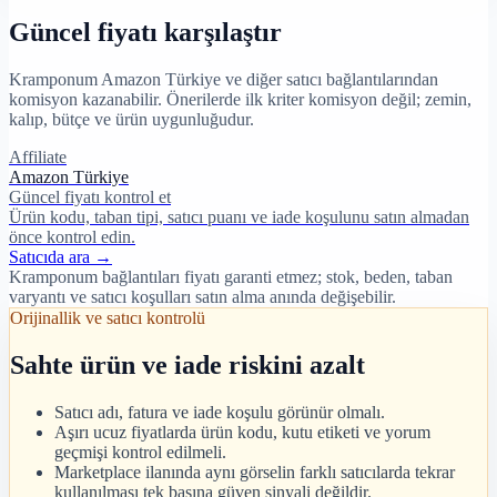
Güncel fiyatı karşılaştır
Kramponum Amazon Türkiye ve diğer satıcı bağlantılarından
komisyon kazanabilir. Önerilerde ilk kriter komisyon değil; zemin,
kalıp, bütçe ve ürün uygunluğudur.
Affiliate
Amazon Türkiye
Güncel fiyatı kontrol et
Ürün kodu, taban tipi, satıcı puanı ve iade koşulunu satın almadan
önce kontrol edin.
Satıcıda ara →
Kramponum bağlantıları fiyatı garanti etmez; stok, beden, taban
varyantı ve satıcı koşulları satın alma anında değişebilir.
Orijinallik ve satıcı kontrolü
Sahte ürün ve iade riskini azalt
Satıcı adı, fatura ve iade koşulu görünür olmalı.
Aşırı ucuz fiyatlarda ürün kodu, kutu etiketi ve yorum
geçmişi kontrol edilmeli.
Marketplace ilanında aynı görselin farklı satıcılarda tekrar
kullanılması tek başına güven sinyali değildir.