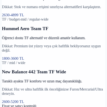
Dikkat:
Stok ve numara erişimi sınırlıysa alternatifleri karşılaştırın.
2630
-
4899
TL
TF
/
budget-mid
/
regular-wide
Hummel
Aero Team TF
Öğrenci dostu TF alternatif ve düzenli amatör kullanım.
Dikkat:
Premium üst yüzey veya çok hafiflik bekliyorsanız uygun
değil.
1800
-
3600
TL
TF
/
mid
/
wide
New Balance
442 Team TF Wide
Taraklı ayakta TF konforu ve uzun maç dayanıklılığı.
Dikkat:
Hız ve ultra hafiflik ilk önceliğinizse Furon/Mercurial/Ultra
deneyin.
2600
-
5200
TL
Fiyat ve satıcı kontrolü