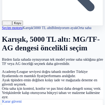
Açık
Koyu
Seçim motoru
Karışık
5000 TL altı
Bilmiyorum
ayak
Orta saha
Karışık
,
5000 TL altı
:
MG/TF-
AG dengesi öncelikli seçim
Birden fazla sahada oynuyorsan tek model yerine saha sıklığına göre
TF veya AG önceliği seçmek daha güvenlidir.
Academy/League seviyesi doğru tabanlı modeller Türkiye
fiyatlarında en mantıklı fiyat/performans aralığıdır.
Ayak tipinden emin değilsen kolay iade ve mağazada deneme en
güvenli seçenek.
Orta saha için kontrol, konfor ve pas hissi daha dengeli sonuç verir.
Yetişkinlerde kalıp oturuyorsa bütçeyi taban ve malzeme kalitesine
ayır.
Karar güveni