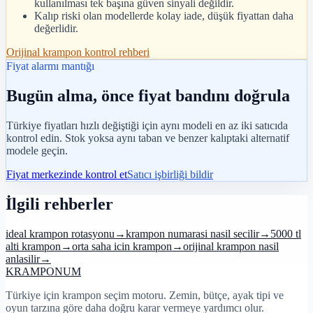
kullanılması tek başına güven sinyali değildir.
Kalıp riski olan modellerde kolay iade, düşük fiyattan daha
değerlidir.
Orijinal krampon kontrol rehberi
Fiyat alarmı mantığı
Bugün alma, önce fiyat bandını doğrula
Türkiye fiyatları hızlı değiştiği için aynı modeli en az iki satıcıda
kontrol edin. Stok yoksa aynı taban ve benzer kalıptaki alternatif
modele geçin.
Fiyat merkezinde kontrol et
Satıcı işbirliği bildir
İlgili rehberler
ideal krampon rotasyonu
→
krampon numarasi nasil secilir
→
5000 tl
alti krampon
→
orta saha icin krampon
→
orijinal krampon nasil
anlasilir
→
KRAMPON
UM
Türkiye için krampon seçim motoru. Zemin, bütçe, ayak tipi ve
oyun tarzına göre daha doğru karar vermeye yardımcı olur.