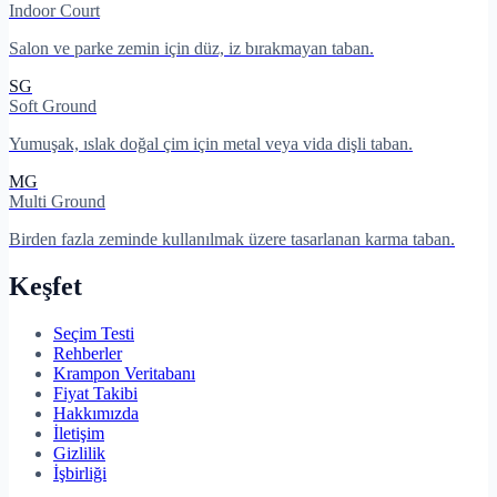
Indoor Court
Salon ve parke zemin için düz, iz bırakmayan taban.
SG
Soft Ground
Yumuşak, ıslak doğal çim için metal veya vida dişli taban.
MG
Multi Ground
Birden fazla zeminde kullanılmak üzere tasarlanan karma taban.
Keşfet
Seçim Testi
Rehberler
Krampon Veritabanı
Fiyat Takibi
Hakkımızda
İletişim
Gizlilik
İşbirliği