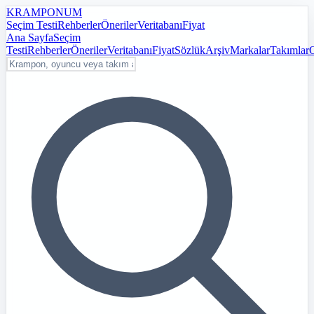
KRAMPON
UM
Seçim Testi
Rehberler
Öneriler
Veritabanı
Fiyat
Ana Sayfa
Seçim
Testi
Rehberler
Öneriler
Veritabanı
Fiyat
Sözlük
Arşiv
Markalar
Takımlar