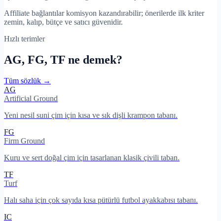
Affiliate bağlantılar komisyon kazandırabilir; önerilerde ilk kriter
zemin, kalıp, bütçe ve satıcı güvenidir.
Hızlı terimler
AG, FG, TF ne demek?
Tüm sözlük →
AG
Artificial Ground
Yeni nesil suni çim için kısa ve sık dişli krampon tabanı.
FG
Firm Ground
Kuru ve sert doğal çim için tasarlanan klasik çivili taban.
TF
Turf
Halı saha için çok sayıda kısa pütürlü futbol ayakkabısı tabanı.
IC