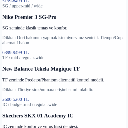
5199
-
8499
TL
SG
/
upper-mid
/
wide
Nike
Premier 3 SG-Pro
SG zeminde klasik temas ve konfor.
Dikkat:
Deri bakımını yapmak istemiyorsanız sentetik Tiempo/Copa
alternatif bakın.
6399
-
9499
TL
TF
/
mid
/
regular-wide
New Balance
Tekela Magique TF
TF zeminde Predator/Phantom alternatifi kontrol modeli.
Dikkat:
Türkiye stok/numara erişimi sınırlı olabilir.
2600
-
5200
TL
IC
/
budget-mid
/
regular-wide
Skechers
SKX 01 Academy IC
IC zeminde konfor ve vuruş hissi dengesi.